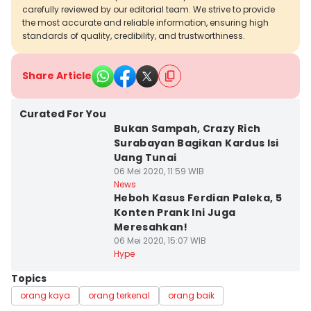
carefully reviewed by our editorial team. We strive to provide
the most accurate and reliable information, ensuring high
standards of quality, credibility, and trustworthiness.
Share Article
Curated For You
Bukan Sampah, Crazy Rich
Surabayan Bagikan Kardus Isi
Uang Tunai
06 Mei 2020, 11:59 WIB
News
Heboh Kasus Ferdian Paleka, 5
Konten Prank Ini Juga
Meresahkan!
06 Mei 2020, 15:07 WIB
Hype
Topics
orang kaya
orang terkenal
orang baik