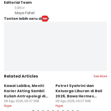
Editorial Team
Editor
Maya Fahel
Tonton lebih seru di
Related Articles
See More
Kawai Labiba, Meniti
Potret Syahrini dan
7
Karier Akting Sambil
Keluarga Liburan di Bali
Au
Kuliah Antropologi di
2026, Bawa Hermes
B
Jogja
08 Agu 2026, 05:07 WIB
Mantai
08 Agu 2026, 04:07 WIB
K
08
Hype
Hype
Hy