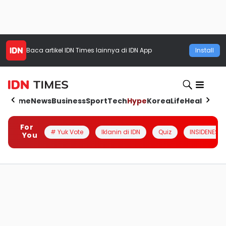
Baca artikel
IDN Times
lainnya di IDN App
Install
Home
News
Business
Sport
Tech
Hype
Korea
Life
Health
Aut
For
# Yuk Vote
Iklanin di IDN
Quiz
INSIDENESIA
You