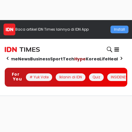
Baca artikel
IDN Times
lainnya di IDN App
Install
Home
News
Business
Sport
Tech
Hype
Korea
Life
Health
Aut
For
# Yuk Vote
Iklanin di IDN
Quiz
INSIDENESIA
You