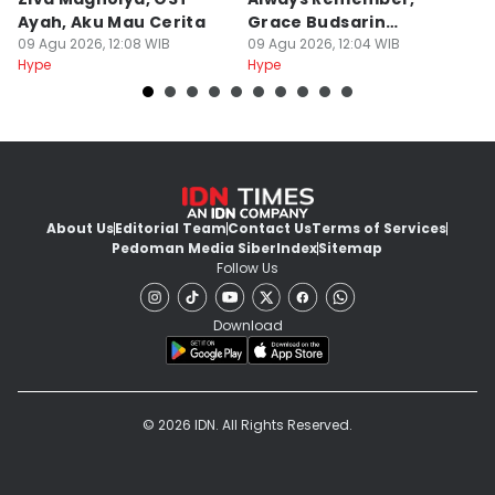
Ayah, Aku Mau Cerita
Grace Budsarin
K
09 Agu 2026, 12:08 WIB
Comeback
09 Agu 2026, 12:04 WIB
F
09
Hype
Hype
Hy
About Us
Editorial Team
Contact Us
Terms of Services
Pedoman Media Siber
Index
Sitemap
Follow Us
Download
© 2026 IDN. All Rights Reserved.