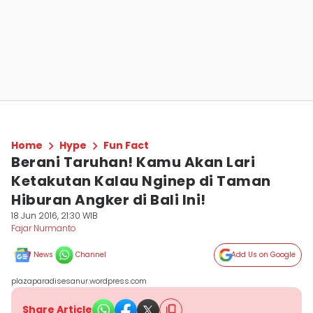
Home
Hype
Fun Fact
Berani Taruhan! Kamu Akan Lari
Ketakutan Kalau Nginep di Taman
Hiburan Angker di Bali Ini!
18 Jun 2016, 21:30 WIB
Fajar Nurmanto
News
Channel
Add Us on Google
plazaparadisesanur.wordpress.com
Share Article