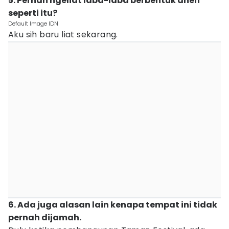
5. Pernah ngeliat laba-laba berbentuk aneh
seperti itu?
Default Image IDN
Aku sih baru liat sekarang.
6. Ada juga alasan lain kenapa tempat ini tidak
pernah dijamah.