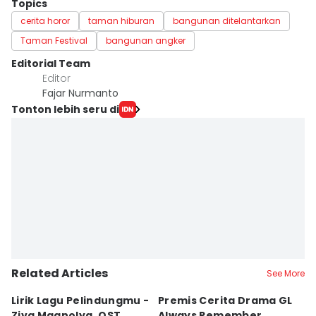
Topics
cerita horor
taman hiburan
bangunan ditelantarkan
Taman Festival
bangunan angker
Editorial Team
Editor
Fajar Nurmanto
Tonton lebih seru di
Related Articles
See More
Lirik Lagu Pelindungmu -
Premis Cerita Drama GL
5 
Ziva Magnolya, OST
Always Remember,
M