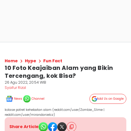
Home
Hype
Fun Fact
10 Foto Keajaiban Alam yang Bikin
Tercengang, kok Bisa?
26 Agu 2022, 20:54 WIB
Syaifur Rizal
News
Channel
Add Us on Google
kolase potret kehebatan alam (reddit.com/user/Zombie_Slime |
reddit.com/user/mirandanielcz)
Share Article