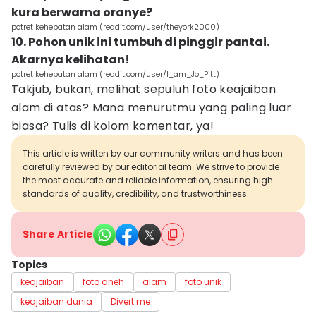
kura berwarna oranye?
potret kehebatan alam (reddit.com/user/theyork2000)
10. Pohon unik ini tumbuh di pinggir pantai.
Akarnya kelihatan!
potret kehebatan alam (reddit.com/user/I_am_Jo_Pitt)
Takjub, bukan, melihat sepuluh foto keajaiban
alam di atas? Mana menurutmu yang paling luar
biasa? Tulis di kolom komentar, ya!
This article is written by our community writers and has been
carefully reviewed by our editorial team. We strive to provide
the most accurate and reliable information, ensuring high
standards of quality, credibility, and trustworthiness.
Share Article
Topics
keajaiban
foto aneh
alam
foto unik
keajaiban dunia
Divert me