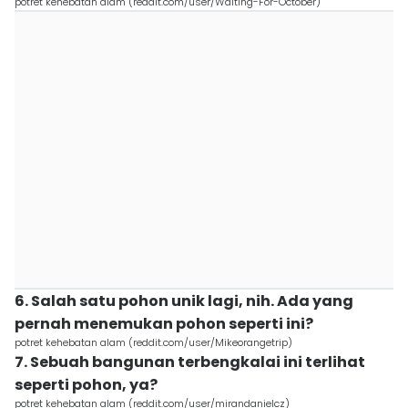
potret kehebatan alam (reddit.com/user/Waiting-For-October)
6. Salah satu pohon unik lagi, nih. Ada yang
pernah menemukan pohon seperti ini?
potret kehebatan alam (reddit.com/user/Mikeorangetrip)
7. Sebuah bangunan terbengkalai ini terlihat
seperti pohon, ya?
potret kehebatan alam (reddit.com/user/mirandanielcz)