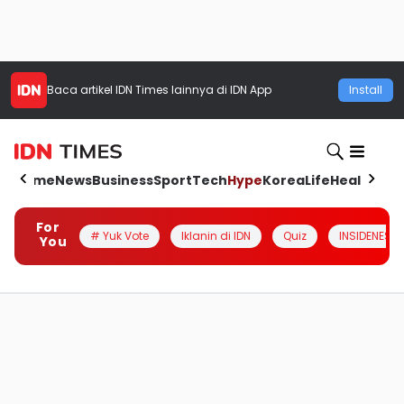
Baca artikel
IDN Times
lainnya di IDN App
Install
Home
News
Business
Sport
Tech
Hype
Korea
Life
Health
Aut
For
# Yuk Vote
Iklanin di IDN
Quiz
INSIDENESIA
You