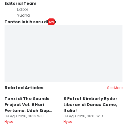
Editorial Team
Editor
Yudha ‎
Tonton lebih seru di
Related Articles
See More
Tenxi di The Sounds
8 Potret Kimberly Ryder
1
Project Vol. 9 Hari
Liburan di Danau Como,
R
Pertama: Udah Siap
Italia!
Pa
Menghipdut?
08 Agu 2026, 08:13 WIB
08 Agu 2026, 08:01 WIB
08
Hype
Hype
Hy