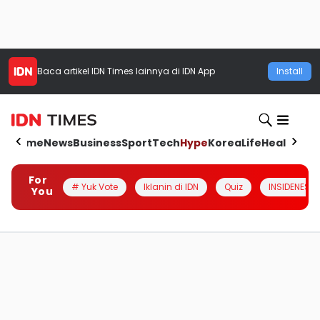
Baca artikel
IDN Times
lainnya di IDN App
Install
Home
News
Business
Sport
Tech
Hype
Korea
Life
Health
Aut
For
# Yuk Vote
Iklanin di IDN
Quiz
INSIDENESIA
You