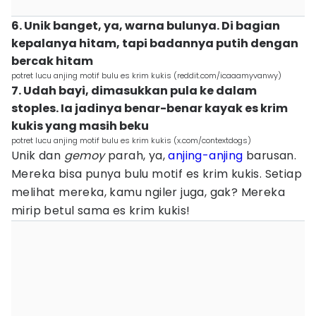
6. Unik banget, ya, warna bulunya. Di bagian
kepalanya hitam, tapi badannya putih dengan
bercak hitam
potret lucu anjing motif bulu es krim kukis (reddit.com/icaaamyvanwy)
7. Udah bayi, dimasukkan pula ke dalam
stoples. Ia jadinya benar-benar kayak es krim
kukis yang masih beku
potret lucu anjing motif bulu es krim kukis (x.com/contextdogs)
Unik dan
gemoy
parah, ya,
anjing-anjing
barusan.
Mereka bisa punya bulu motif es krim kukis. Setiap
melihat mereka, kamu ngiler juga, gak? Mereka
mirip betul sama es krim kukis!