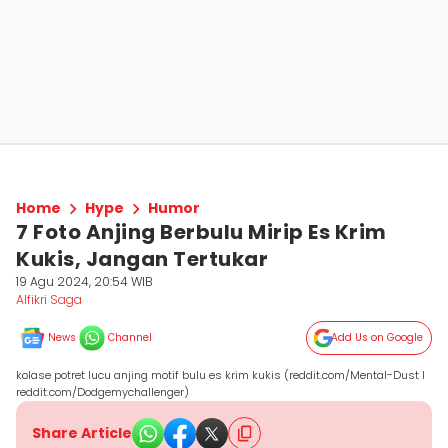
Home
Hype
Humor
7 Foto Anjing Berbulu Mirip Es Krim
Kukis, Jangan Tertukar
19 Agu 2024, 20:54 WIB
Alfikri Saga
News
Channel
Add Us on Google
kolase potret lucu anjing motif bulu es krim kukis (reddit.com/Mental-Dust I
reddit.com/Dodgemychallenger)
Share Article