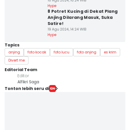
16 Agu 2024, 16:24 WIB
Hype
8 Potret Kucing di Dekat Plang
Anjing Dilarang Masuk, Suka
Satire!
19 Agu 2024, 14:24 WIB
Hype
Topics
anjing
foto kocak
foto lucu
foto anjing
es krim
Divert me
Editorial Team
Editor
Alfikri Saga
Tonton lebih seru di