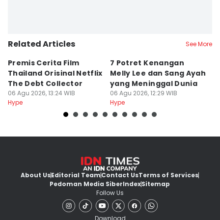
Related Articles
See More
Premis Cerita Film
7 Potret Kenangan
A
Thailand Orisinal Netflix
Melly Lee dan Sang Ayah
L
The Debt Collector
yang Meninggal Dunia
D
06 Agu 2026, 13:24 WIB
06 Agu 2026, 12:29 WIB
06
Hype
Hype
Hy
About Us
Editorial Team
Contact Us
Terms of Services
Pedoman Media Siber
Index
Sitemap
Follow Us
Download