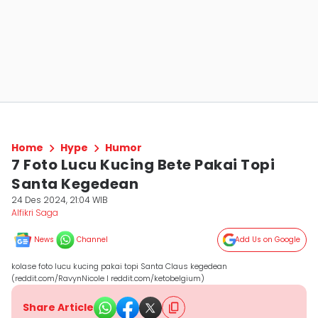
Home
Hype
Humor
7 Foto Lucu Kucing Bete Pakai Topi
Santa Kegedean
24 Des 2024, 21:04 WIB
Alfikri Saga
News
Channel
Add Us on Google
kolase foto lucu kucing pakai topi Santa Claus kegedean
(reddit.com/RavynNicole I reddit.com/ketobelgium)
Share Article