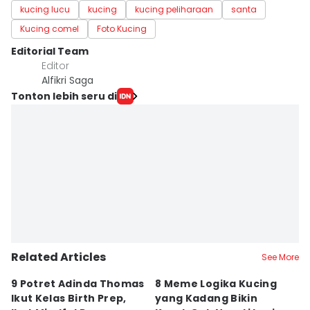
kucing lucu
kucing
kucing peliharaan
santa
Kucing comel
Foto Kucing
Editorial Team
Editor
Alfikri Saga
Tonton lebih seru di
Related Articles
See More
9 Potret Adinda Thomas
8 Meme Logika Kucing
8
Ikut Kelas Birth Prep,
yang Kadang Bikin
A