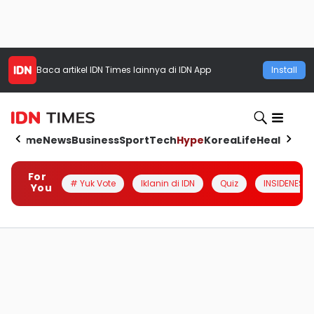
Baca artikel
IDN Times
lainnya di IDN App
Install
Home
News
Business
Sport
Tech
Hype
Korea
Life
Health
Aut
For
# Yuk Vote
Iklanin di IDN
Quiz
INSIDENESIA
You