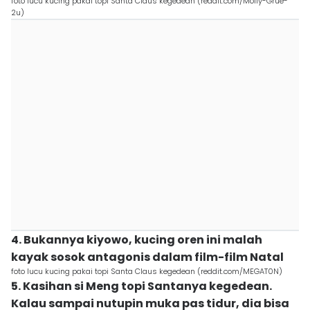
foto lucu kucing pakai topi Santa Claus kegedean (reddit.com/Molly-Grue-
2u)
4. Bukannya kiyowo, kucing oren ini malah
kayak sosok antagonis dalam film-film Natal
foto lucu kucing pakai topi Santa Claus kegedean (reddit.com/MEGAT0N)
5. Kasihan si Meng topi Santanya kegedean.
Kalau sampai nutupin muka pas tidur, dia bisa