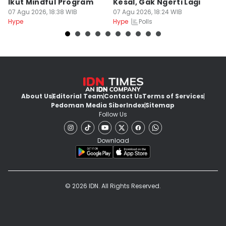
Ikut Mindful Program
Kesal, Gak Ngerti Lagi
m
07 Agu 2026, 18:38 WIB
07 Agu 2026, 18:24 WIB
07
Polls
Hype
Hype
Hy
About Us
Editorial Team
Contact Us
Terms of Services
Pedoman Media Siber
Index
Sitemap
Follow Us
Download
© 2026 IDN. All Rights Reserved.