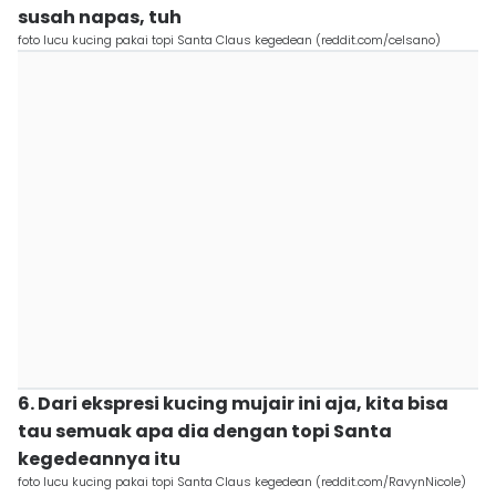
susah napas, tuh
foto lucu kucing pakai topi Santa Claus kegedean (reddit.com/celsano)
6. Dari ekspresi kucing mujair ini aja, kita bisa
tau semuak apa dia dengan topi Santa
kegedeannya itu
foto lucu kucing pakai topi Santa Claus kegedean (reddit.com/RavynNicole)