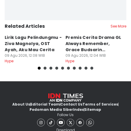
Related Articles
See More
Lirik Lagu Pelindungmu -
Premis Cerita Drama GL
5 
Ziva Magnolya, OST
Always Remember,
M
Ayah, Aku Mau Cerita
Grace Budsarin
K
09 Agu 2026, 12:08 WIB
Comeback
09 Agu 2026, 12:04 WIB
F
09
Hype
Hype
Hy
About Us
Editorial Team
Contact Us
Terms of Services
Pedoman Media Siber
Index
Sitemap
Follow Us
Download