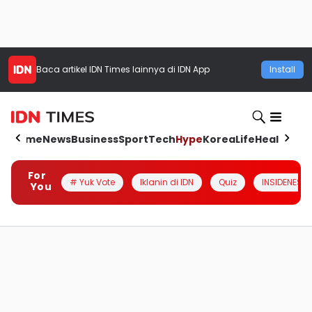
Baca artikel
IDN Times
lainnya di IDN App
Install
Home
News
Business
Sport
Tech
Hype
Korea
Life
Health
Aut
For
# Yuk Vote
Iklanin di IDN
Quiz
INSIDENESIA
You