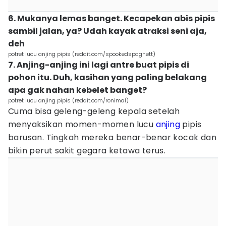
6. Mukanya lemas banget. Kecapekan abis pipis
sambil jalan, ya? Udah kayak atraksi seni aja,
deh
potret lucu anjing pipis (reddit.com/spookedspaghett)
7. Anjing-anjing ini lagi antre buat pipis di
pohon itu. Duh, kasihan yang paling belakang
apa gak nahan kebelet banget?
potret lucu anjing pipis (reddit.com/ronimal)
Cuma bisa geleng-geleng kepala setelah
menyaksikan momen-momen lucu
anjing
pipis
barusan. Tingkah mereka benar-benar kocak dan
bikin perut sakit gegara ketawa terus.