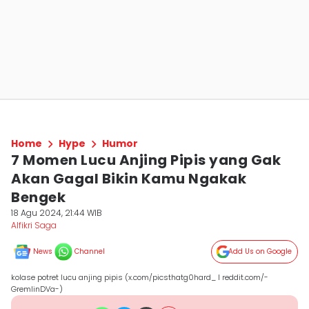
Home
Hype
Humor
7 Momen Lucu Anjing Pipis yang Gak
Akan Gagal Bikin Kamu Ngakak
Bengek
18 Agu 2024, 21:44 WIB
Alfikri Saga
News
Channel
Add Us on Google
kolase potret lucu anjing pipis (x.com/picsthatg0hard_ I reddit.com/-
GremlinDVa-)