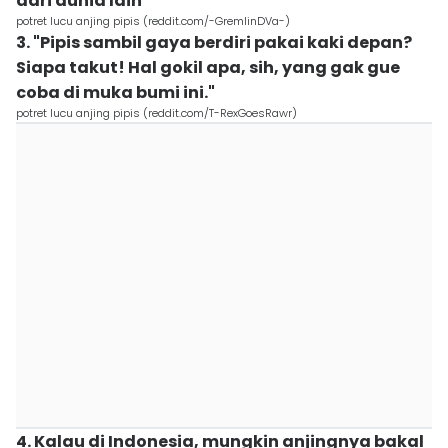
dari dunia lain
potret lucu anjing pipis (reddit.com/-GremlinDVa-)
3. "Pipis sambil gaya berdiri pakai kaki depan?
Siapa takut! Hal gokil apa, sih, yang gak gue
coba di muka bumi ini."
potret lucu anjing pipis (reddit.com/T-RexGoesRawr)
4. Kalau di Indonesia, mungkin anjingnya bakal