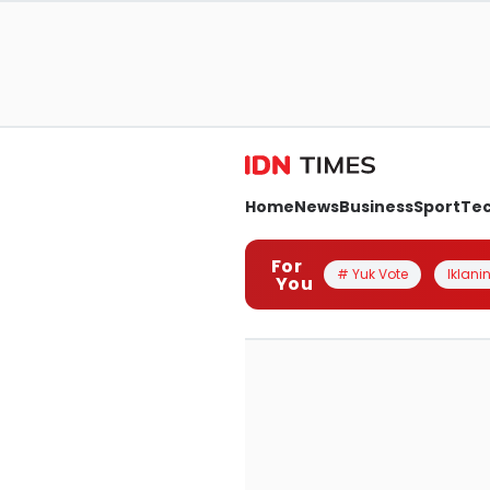
Home
News
Business
Sport
Te
For
# Yuk Vote
Iklanin
You