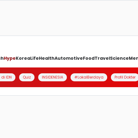
ch
Hype
Korea
Life
Health
Automotive
Food
Travel
Science
Me
 di IDN
Quiz
INSIDENESIA
#LokalBerdaya
Profil Dokter