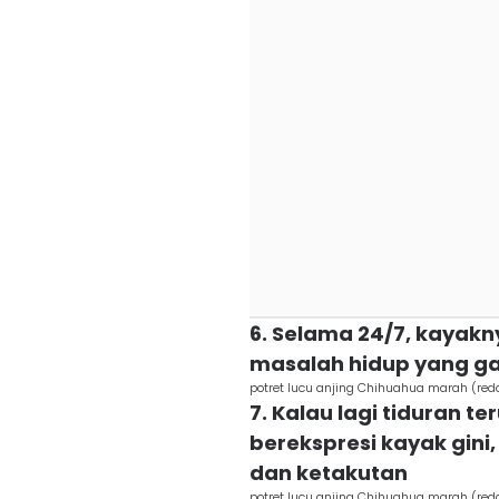
6. Selama 24/7, kayakn
masalah hidup yang ga
potret lucu anjing Chihuahua marah (red
7. Kalau lagi tiduran 
berekspresi kayak gin
dan ketakutan
potret lucu anjing Chihuahua marah (re