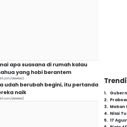
amai apa suasana di rumah kalau
uahua yang hobi berantem
dit.com/deleted)
Trendi
ia udah berubah begini, itu pertanda
reka naik
1
.
Gubern
dit.com/deleted)
2
.
Prabow
3
.
Makan B
4
.
Nilai T
5
.
17 Agus