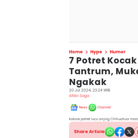
Home
Hype
Humor
7 Potret Koca
Tantrum, Muk
Ngakak
20 Jul 2024, 23:24 WIB
Alfikri Saga
News
Channel
kolase potret lucu anjing Chihuahua mara
Share Article