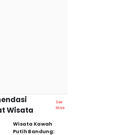
endasi
See
t Wisata
More
Wisata Kawah
Putih Bandung: