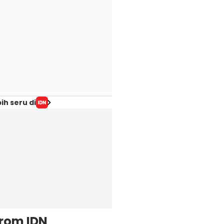
ih seru di
from IDN