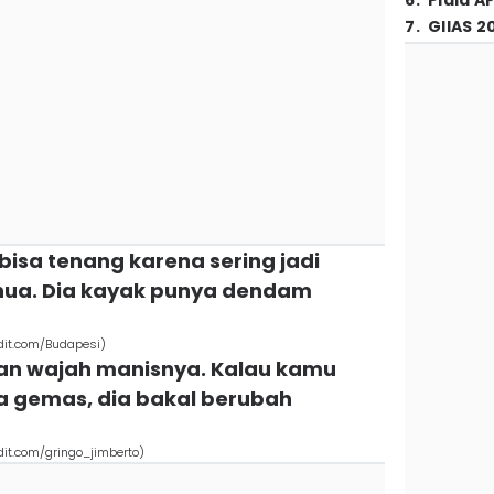
6
.
Piala A
7
.
GIIAS 2
 bisa tenang karena sering jadi
hua. Dia kayak punya dendam
dit.com/Budapesi)
gan wajah manisnya. Kalau kamu
a gemas, dia bakal berubah
dit.com/gringo_jimberto)