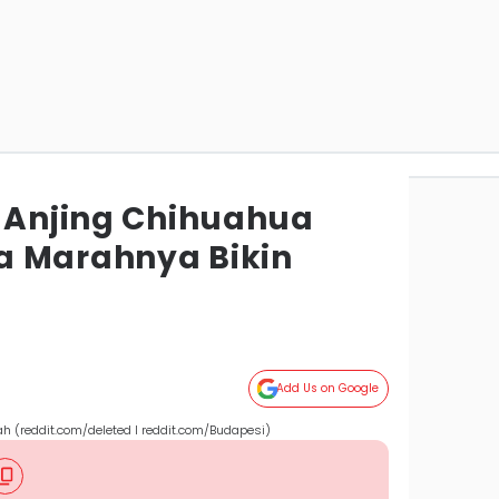
k Anjing Chihuahua
a Marahnya Bikin
Add Us on Google
h (reddit.com/deleted I reddit.com/Budapesi)