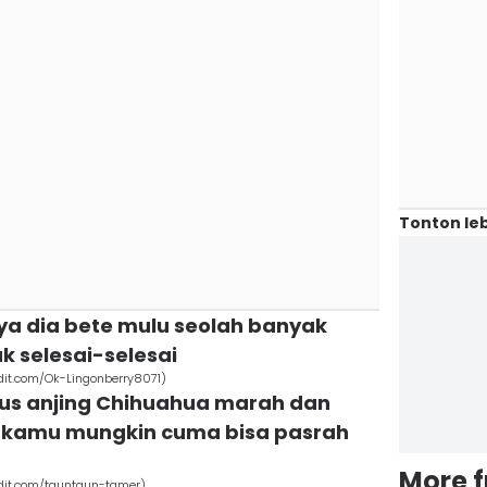
Tonton leb
ya dia bete mulu seolah banyak
k selesai-selesai
dit.com/Ok-Lingonberry8071)
terus anjing Chihuahua marah dan
i, kamu mungkin cuma bisa pasrah
More 
ddit.com/tauntaun-tamer)