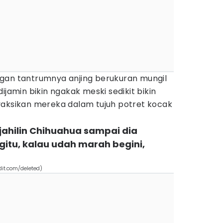
gan tantrumnya anjing berukuran mungil
ijamin bikin ngakak meski sedikit bikin
yaksikan mereka dalam tujuh potret kocak
 jahilin Chihuahua sampai dia
gitu, kalau udah marah begini,
dit.com/deleted)