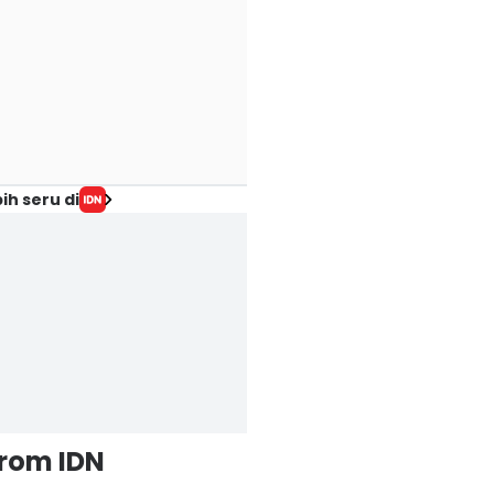
ih seru di
from IDN