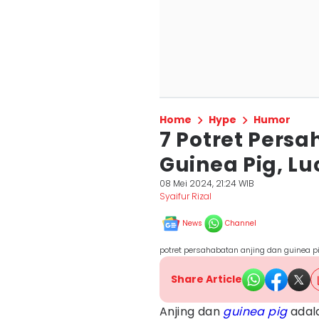
Home
Hype
Humor
7 Potret Pers
Guinea Pig, L
08 Mei 2024, 21:24 WIB
Syaifur Rizal
News
Channel
potret persahabatan anjing dan guinea pi
Share Article
Anjing dan
guinea pig
adal