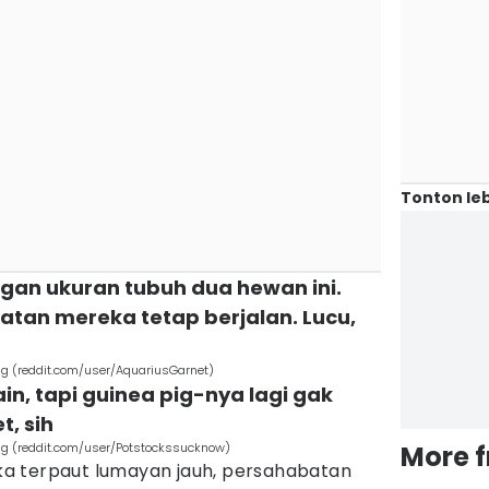
Tonton leb
ngan ukuran tubuh dua hewan ini.
atan mereka tetap berjalan. Lucu,
ig (reddit.com/user/AquariusGarnet)
in, tapi guinea pig-nya lagi gak
, sih
ig (reddit.com/user/Potstockssucknow)
More 
a terpaut lumayan jauh, persahabatan