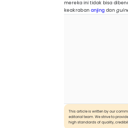
mereka ini tidak bisa dibe
keakraban
anjing
dan
guin
This article is written by our com
editorial team. We strive to provi
high standards of quality, credibil