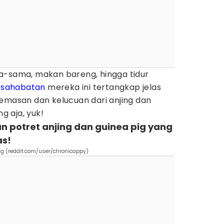
a-sama, makan bareng, hingga tidur
rsahabatan
mereka ini tertangkap jelas
gemasan dan kelucuan dari anjing dan
ng aja, yuk!
gan potret anjing dan guinea pig yang
as!
ig (reddit.com/user/chronicappy)