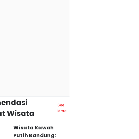
endasi
See
t Wisata
More
Wisata Kawah
Putih Bandung: