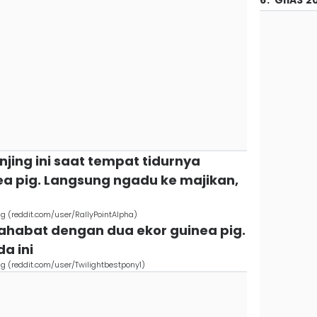
6
.
GIIAS 2
anjing ini saat tempat tidurnya
ea pig. Langsung ngadu ke majikan,
g (reddit.com/user/RallyPointAlpha)
rsahabat dengan dua ekor guinea pig.
a ini
g (reddit.com/user/Twilightbestpony1)