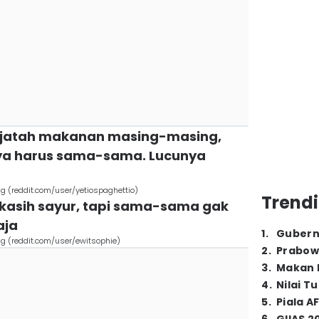
h jatah makanan masing-masing,
nya harus sama-sama. Lucunya
g (reddit.com/user/yetiospaghettio)
Trendi
dikasih sayur, tapi sama-sama gak
aja
1
.
Gubern
ig (reddit.com/user/ewitsophie)
2
.
Prabow
3
.
Makan B
4
.
Nilai T
5
.
Piala A