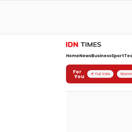
Home
News
Business
Sport
Te
For
# Yuk Vote
Iklanin
You