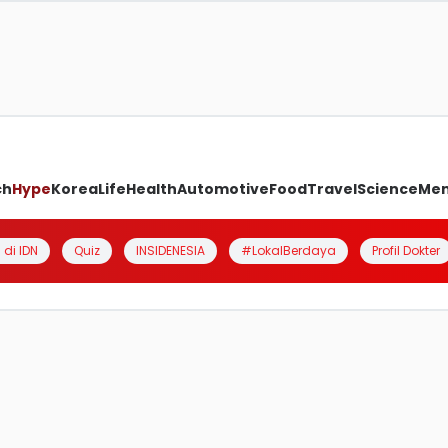
ch
Hype
Korea
Life
Health
Automotive
Food
Travel
Science
Me
 di IDN
Quiz
INSIDENESIA
#LokalBerdaya
Profil Dokter