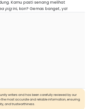
ndung. Kamu pasti senang melihat
ea pig
ini, kan? Gemas banget, ya!
munity writers and has been carefully reviewed by our
de the most accurate and reliable information, ensuring
ity, and trustworthiness.