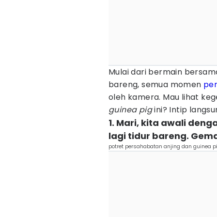
Mulai dari bermain bersam
bareng, semua momen
pe
oleh kamera. Mau lihat ke
guinea pig
ini? Intip langsu
1. Mari, kita awali den
lagi tidur bareng. Gem
potret persahabatan anjing dan guinea p