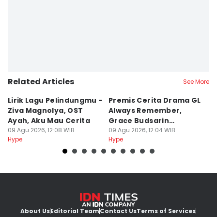
Related Articles
See More
Lirik Lagu Pelindungmu -
Premis Cerita Drama GL
5 
Ziva Magnolya, OST
Always Remember,
M
Ayah, Aku Mau Cerita
Grace Budsarin
K
09 Agu 2026, 12:08 WIB
Comeback
09 Agu 2026, 12:04 WIB
F
09
Hype
Hype
Hy
About Us
Editorial Team
Contact Us
Terms of Services