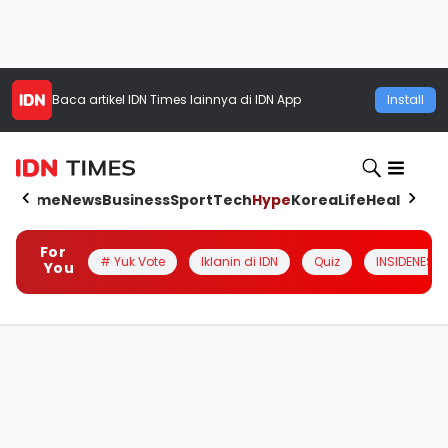
Baca artikel
IDN Times
lainnya di IDN App
Install
Home
News
Business
Sport
Tech
Hype
Korea
Life
Health
Aut
For
# Yuk Vote
Iklanin di IDN
Quiz
INSIDENESIA
You