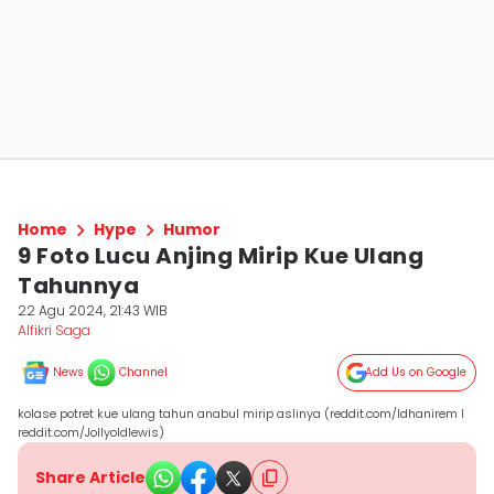
Home
Hype
Humor
9 Foto Lucu Anjing Mirip Kue Ulang
Tahunnya
22 Agu 2024, 21:43 WIB
Alfikri Saga
News
Channel
Add Us on Google
kolase potret kue ulang tahun anabul mirip aslinya (reddit.com/Idhanirem I
reddit.com/Jollyoldlewis)
Share Article