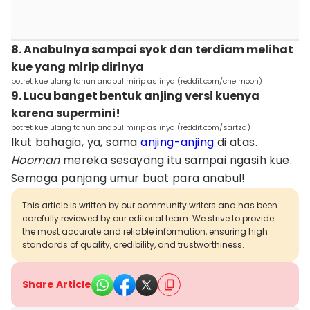
8. Anabulnya sampai syok dan terdiam melihat
kue yang mirip dirinya
potret kue ulang tahun anabul mirip aslinya (reddit.com/chelmoon)
9. Lucu banget bentuk anjing versi kuenya
karena supermini!
potret kue ulang tahun anabul mirip aslinya (reddit.com/sartza)
Ikut bahagia, ya, sama
anjing-anjing
di atas.
Hooman
mereka sesayang itu sampai ngasih kue.
Semoga panjang umur buat para anabul!
This article is written by our community writers and has been
carefully reviewed by our editorial team. We strive to provide
the most accurate and reliable information, ensuring high
standards of quality, credibility, and trustworthiness.
Share Article