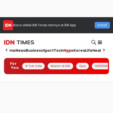
Baca artikel
IDN Times
lainnya di IDN App
Install
Home
News
Business
Sport
Tech
Hype
Korea
Life
Health
Aut
For
# Yuk Vote
Iklanin di IDN
Quiz
INSIDENESIA
You