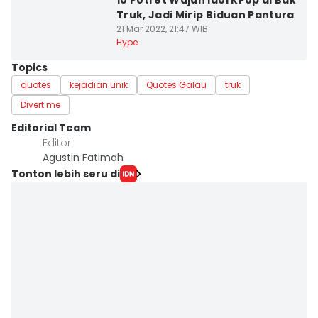
10 Potret Wajah Idol KPop di Bak
Truk, Jadi Mirip Biduan Pantura
21 Mar 2022, 21:47 WIB
Hype
Topics
quotes
kejadian unik
Quotes Galau
truk
Divert me
Editorial Team
Editor
Agustin Fatimah
Tonton lebih seru di