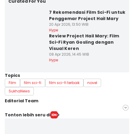
Curated For You
7 Rekomendasi Film Sci-Fi untuk
Penggemar Project Hail Mary
20 Apr 2026, 13:50 WIB
Hype
Review Project Hail Mary: Film
Sci-Fi Ryan Gosling dengan
Visual Keren
08 Apr 2026, 14:45 WIB
Hype
Topics
Film
film sci-fi
film sci-fi terbaik
novel
SukhaNews
Editorial Team
Editor
Tonton lebih seru di
savira Ivanka
Editor