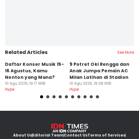
Diana Hasna
Related Articles
See More
Daftar Konser Musik 15-
9 Potret Oki Rengga dan
5
16 Agustus, Kamu
Anak Jumpa Pemain AC
D
Nonton yang Mana?
Milan Latihan di Stadion
K
10 Agu 2026, 19:17 WIB
10 Agu 2026, 19:08 WIB
S
10
Hype
Hype
Hy
About Us
Editorial Team
Contact Us
Terms of Services