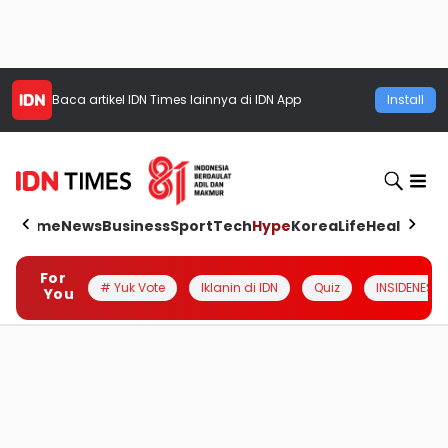
Baca artikel
IDN Times
lainnya di IDN App
Install
Home
News
Business
Sport
Tech
Hype
Korea
Life
Health
Aut
For
# Yuk Vote
Iklanin di IDN
Quiz
INSIDENESIA
You