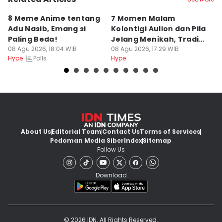
8 Meme Anime tentang
7 Momen Malam
8
Adu Nasib, Emang si
Kolontigi Aulion dan Pila
M
Paling Beda!
Jelang Menikah, Tradisi
p
08 Agu 2026, 18:04 WIB
Adat Kaili
08 Agu 2026, 17:29 WIB
08
Polls
Hype
Hype
Hy
About Us
Editorial Team
Contact Us
Terms of Services
Pedoman Media Siber
Index
Sitemap
Follow Us
Download
© 2026 IDN. All Rights Reserved.