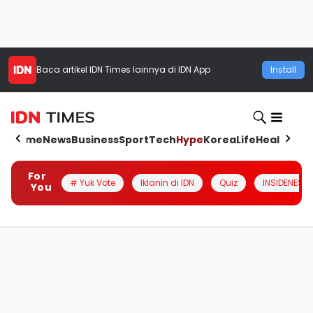
Baca artikel
IDN Times
lainnya di IDN App
Install
Home
News
Business
Sport
Tech
Hype
Korea
Life
Health
Aut
For
# Yuk Vote
Iklanin di IDN
Quiz
INSIDENESIA
You