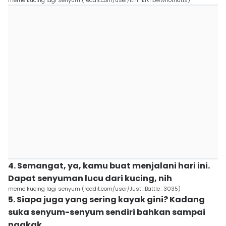
meme kucing lagi senyum (reddit.com/user/IthinkIknowwhothatis)
4. Semangat, ya, kamu buat menjalani hari ini.
Dapat senyuman lucu dari kucing, nih
meme kucing lagi senyum (reddit.com/user/Just_Battle_3035)
5. Siapa juga yang sering kayak gini? Kadang
suka senyum-senyum sendiri bahkan sampai
ngakak