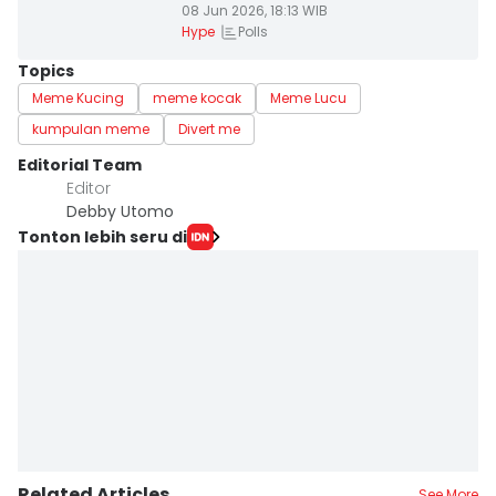
08 Jun 2026, 18:13 WIB
Polls
Hype
Topics
Meme Kucing
meme kocak
Meme Lucu
kumpulan meme
Divert me
Editorial Team
Editor
Debby Utomo
Tonton lebih seru di
Related Articles
See More