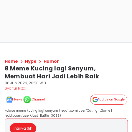
Home
Hype
Humor
8 Meme Kucing lagi Senyum,
Membuat Hari Jadi Lebih Baik
08 Jun 2026, 20:28 WIB
Syaifur Rizal
News
Channel
Add Us on Google
kolase meme kucing lagi senyum (reddit.com/user/CatnightGame |
reddit.com/user/Just_Battle_3035)
Intinya Sih