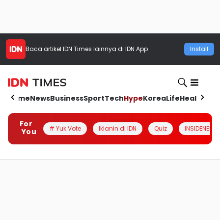
Baca artikel
IDN Times
lainnya di IDN App
Install
Home
News
Business
Sport
Tech
Hype
Korea
Life
Health
Aut
For
# Yuk Vote
Iklanin di IDN
Quiz
INSIDENESIA
You