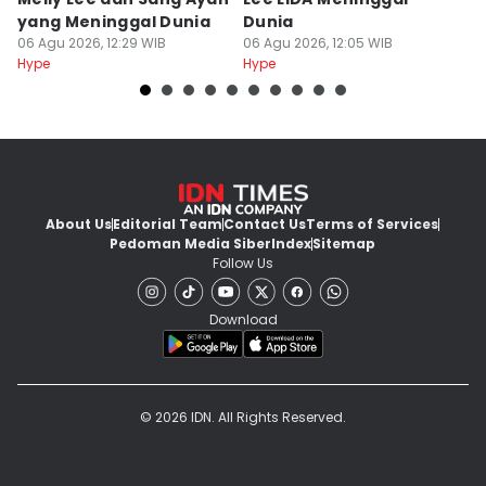
yang Meninggal Dunia
Dunia
B
06 Agu 2026, 12:29 WIB
06 Agu 2026, 12:05 WIB
06
Hype
Hype
Hy
About Us
Editorial Team
Contact Us
Terms of Services
Pedoman Media Siber
Index
Sitemap
Follow Us
Download
© 2026 IDN. All Rights Reserved.