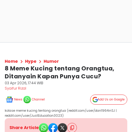
Home
Hype
Humor
8 Meme Kucing tentang Orangtua,
Ditanyain Kapan Punya Cucu?
03 Apr 2026, 17:44 WIB
Syaifur Rizal
News
Channel
Add Us on Google
kolase meme kucing tentang orangtua (reddit.com/user/dan1964inSJ |
reddit.com/user/JustEducation3023)
Share Article