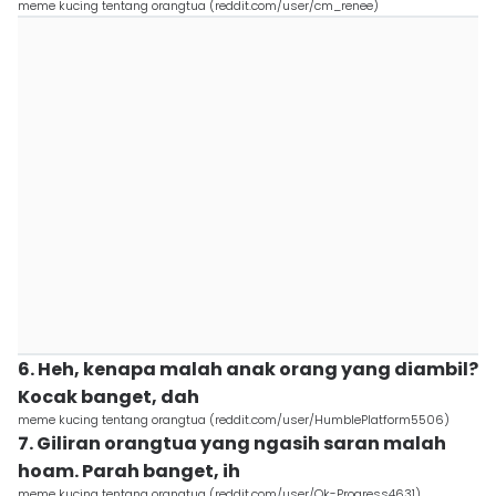
meme kucing tentang orangtua (reddit.com/user/cm_renee)
6. Heh, kenapa malah anak orang yang diambil?
Kocak banget, dah
meme kucing tentang orangtua (reddit.com/user/HumblePlatform5506)
7. Giliran orangtua yang ngasih saran malah
hoam. Parah banget, ih
meme kucing tentang orangtua (reddit.com/user/Ok-Progress4631)