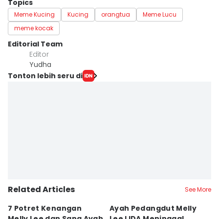
Topics
Meme Kucing
Kucing
orangtua
Meme Lucu
meme kocak
Editorial Team
Editor
Yudha ‎
Tonton lebih seru di
Related Articles
See More
7 Potret Kenangan
Ayah Pedangdut Melly
9
Melly Lee dan Sang Ayah
Lee LIDA Meninggal
L