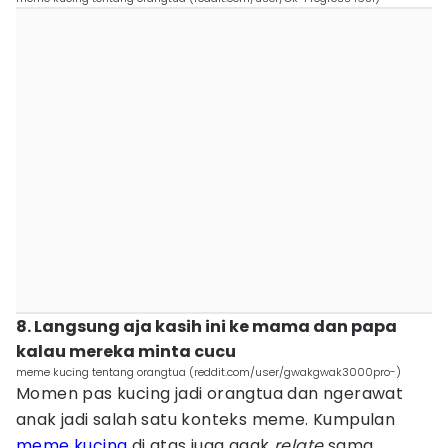
8. Langsung aja kasih ini ke mama dan papa
kalau mereka minta cucu
meme kucing tentang orangtua (reddit.com/user/gwakgwak3000pro-)
Momen pas kucing jadi orangtua dan ngerawat
anak jadi salah satu konteks meme. Kumpulan
meme kucing
di atas juga agak
relate
sama