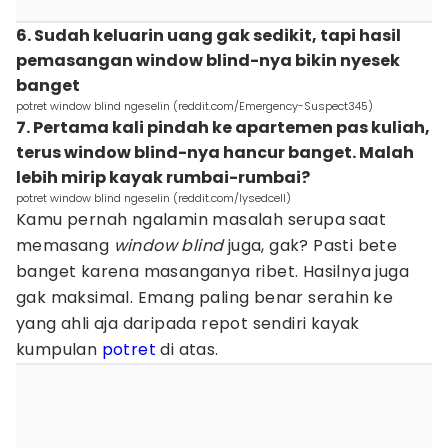
6. Sudah keluarin uang gak sedikit, tapi hasil
pemasangan window blind-nya bikin nyesek
banget
potret window blind ngeselin (reddit.com/Emergency-Suspect345)
7. Pertama kali pindah ke apartemen pas kuliah,
terus window blind-nya hancur banget. Malah
lebih mirip kayak rumbai-rumbai?
potret window blind ngeselin (reddit.com/lysedcell)
Kamu pernah ngalamin masalah serupa saat
memasang
window
blind
juga, gak? Pasti bete
banget karena masanganya ribet. Hasilnya juga
gak maksimal. Emang paling benar serahin ke
yang ahli aja daripada repot sendiri kayak
kumpulan
potret
di atas.