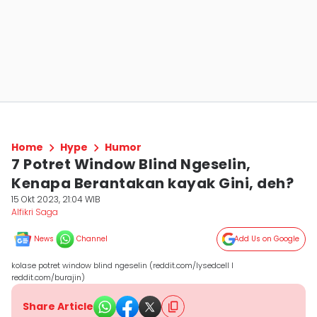
Home
Hype
Humor
7 Potret Window Blind Ngeselin,
Kenapa Berantakan kayak Gini, deh?
15 Okt 2023, 21:04 WIB
Alfikri Saga
News
Channel
Add Us on Google
kolase potret window blind ngeselin (reddit.com/lysedcell I
reddit.com/burajin)
Share Article