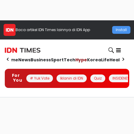
Baca artikel
IDN Times
lainnya di IDN App
Install
Home
News
Business
Sport
Tech
Hype
Korea
Life
Health
Aut
For
# Yuk Vote
Iklanin di IDN
Quiz
INSIDENESIA
You