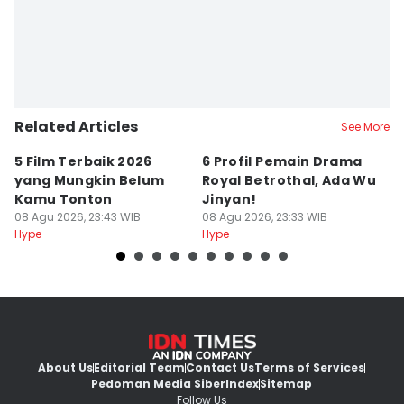
Related Articles
See More
5 Film Terbaik 2026
6 Profil Pemain Drama
5
yang Mungkin Belum
Royal Betrothal, Ada Wu
P
Kamu Tonton
Jinyan!
M
08 Agu 2026, 23:43 WIB
08 Agu 2026, 23:33 WIB
08
Hype
Hype
Hy
About Us
Editorial Team
Contact Us
Terms of Services
Pedoman Media Siber
Index
Sitemap
Follow Us