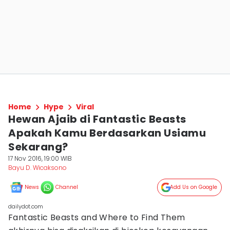
Home
Hype
Viral
Hewan Ajaib di Fantastic Beasts
Apakah Kamu Berdasarkan Usiamu
Sekarang?
17 Nov 2016, 19:00 WIB
Bayu D. Wicaksono
News
Channel
Add Us on Google
dailydot.com
Fantastic Beasts and Where to Find Them