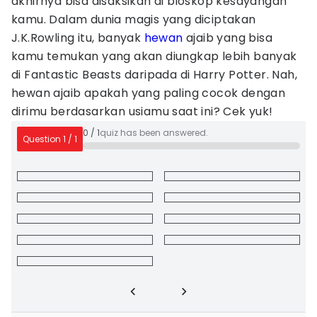
akhirnya bisa disaksikan di bioskop kesayangan
kamu. Dalam dunia magis yang diciptakan
J.K.Rowling itu, banyak
hewan
ajaib yang bisa
kamu temukan yang akan diungkap lebih banyak
di Fantastic Beasts daripada di Harry Potter. Nah,
hewan ajaib apakah yang paling cocok dengan
dirimu berdasarkan usiamu saat ini? Cek yuk!
0
/
1
quiz has been answered.
Question
1
/
1