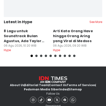
Latest in Hype
See More
8 Lagu untuk
Arti Kata Orang Have
K
Soundtrack Bulan
hingga Orang Aring
H
Agustus, Ada Taylor
yang Viral di Medsos
P
Swift!
06 Agu 2026, 10:20 WIB
06 Agu 2026, 09:20 WIB
P
06
Hype
Hype
Hy
About Us
Editorial Team
Contact Us
Terms of Services
Pedoman Media Siber
Index
Sitemap
Follow Us
Download