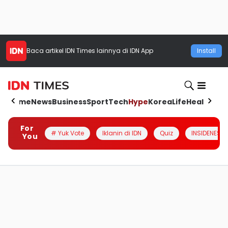
Baca artikel
IDN Times
lainnya di IDN App
Install
Home
News
Business
Sport
Tech
Hype
Korea
Life
Health
Aut
For
# Yuk Vote
Iklanin di IDN
Quiz
INSIDENESIA
You