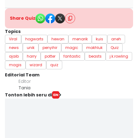
Share Quiz
Topics
Viral
hogwarts
hewan
menarik
kuis
aneh
news
unik
penyihir
magic
makhluk
Quiz
ajaib
harry
potter
fantastic
beasts
j.k.rowling
magis
wizard
quiz
Editorial Team
Editor
Tania
Tonton lebih seru di