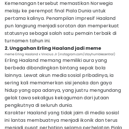
Kemenangan tersebut memastikan Norwegia
melaju ke perempat final Piala Dunia untuk
pertama kalinya. Penampilan impresif Haaland
pun langsung menjadi sorotan dan memperkuat
statusnya sebagai salah satu pemain terbaik di
turnamen tahun ini.
2. Unggahan Erling Haaland jadi meme
meme Erling Haaland x Vinicius Jr (instagram.com/stayhumblecentral)
Erling Haaland memang memiliki aura yang
berbeda dibandingkan bintang sepak bola
lainnya. Lewat akun media sosial pribadinya, ia
sering kali memamerkan sisi jenaka dan gaya
hidup yang apa adanya, yang justru mengundang
gelak tawa sekaligus kekaguman dari jutaan
pengikutnya di seluruh dunia.
Karakter Haaland yang tidak jaim di media sosial
ini lantas membuatnya menjadi ikonik dan terus
menjadi pusat perhatian selama perhelatan Piala