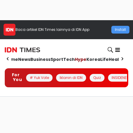
Baca artikel
IDN Times
lainnya di IDN App
Install
Home
News
Business
Sport
Tech
Hype
Korea
Life
Health
Aut
For
# Yuk Vote
Iklanin di IDN
Quiz
INSIDENESIA
You