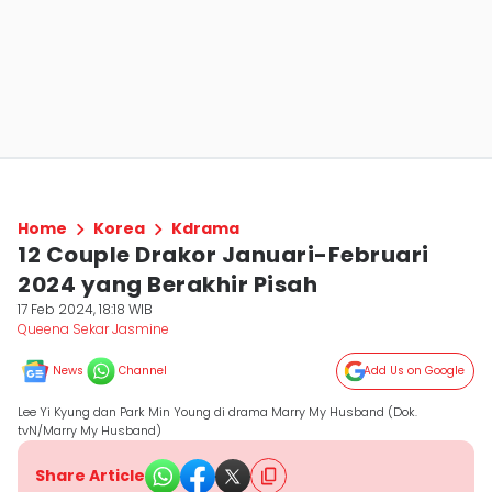
Home
Korea
Kdrama
12 Couple Drakor Januari-Februari
2024 yang Berakhir Pisah
17 Feb 2024, 18:18 WIB
Queena Sekar Jasmine
News
Channel
Add Us on Google
Lee Yi Kyung dan Park Min Young di drama Marry My Husband (Dok.
tvN/Marry My Husband)
Share Article