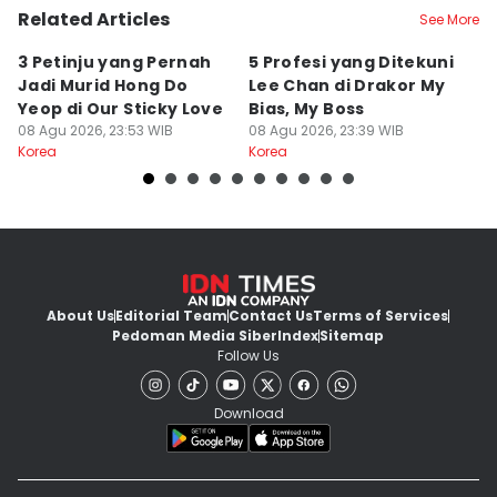
Related Articles
See More
3 Petinju yang Pernah
5 Profesi yang Ditekuni
K
Jadi Murid Hong Do
Lee Chan di Drakor My
B
Yeop di Our Sticky Love
Bias, My Boss
M
08 Agu 2026, 23:53 WIB
08 Agu 2026, 23:39 WIB
fo
08
Korea
Korea
Ko
About Us
Editorial Team
Contact Us
Terms of Services
Pedoman Media Siber
Index
Sitemap
Follow Us
Download