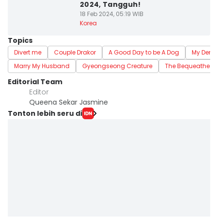
2024, Tangguh!
18 Feb 2024, 05:19 WIB
Korea
Topics
Divert me
Couple Drakor
A Good Day to be A Dog
My Dem
Marry My Husband
Gyeongseong Creature
The Bequeathed
Editorial Team
Editor
Queena Sekar Jasmine
Tonton lebih seru di