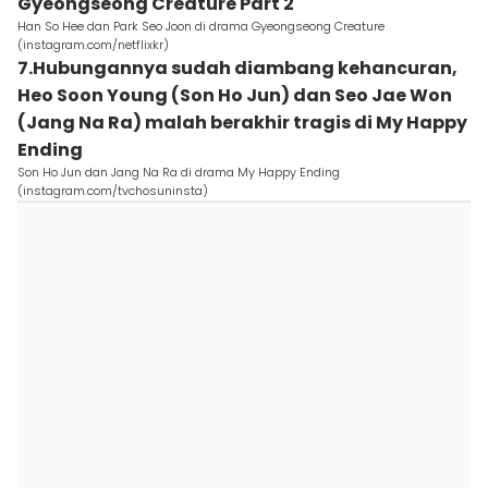
Gyeongseong Creature Part 2
Han So Hee dan Park Seo Joon di drama Gyeongseong Creature
(instagram.com/netflixkr)
7.Hubungannya sudah diambang kehancuran,
Heo Soon Young (Son Ho Jun) dan Seo Jae Won
(Jang Na Ra) malah berakhir tragis di My Happy
Ending
Son Ho Jun dan Jang Na Ra di drama My Happy Ending
(instagram.com/tvchosuninsta)