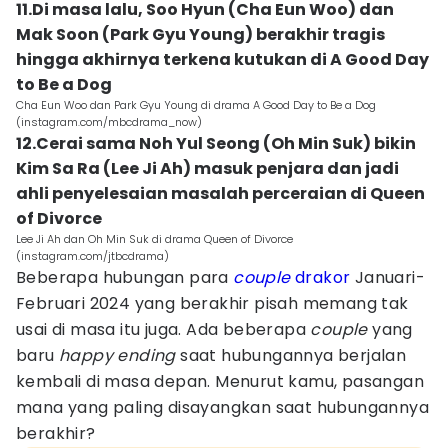
11.Di masa lalu, Soo Hyun (Cha Eun Woo) dan
Mak Soon (Park Gyu Young) berakhir tragis
hingga akhirnya terkena kutukan di A Good Day
to Be a Dog
Cha Eun Woo dan Park Gyu Young di drama A Good Day to Be a Dog
(instagram.com/mbcdrama_now)
12.Cerai sama Noh Yul Seong (Oh Min Suk) bikin
Kim Sa Ra (Lee Ji Ah) masuk penjara dan jadi
ahli penyelesaian masalah perceraian di Queen
of Divorce
Lee Ji Ah dan Oh Min Suk di drama Queen of Divorce
(instagram.com/jtbcdrama)
Beberapa hubungan para
couple
drakor
Januari-
Februari 2024 yang berakhir pisah memang tak
usai di masa itu juga. Ada beberapa
couple
yang
baru
happy ending
saat hubungannya berjalan
kembali di masa depan. Menurut kamu, pasangan
mana yang paling disayangkan saat hubungannya
berakhir?