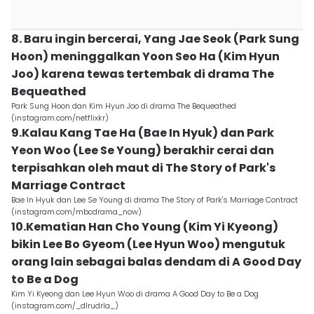
8. Baru ingin bercerai, Yang Jae Seok (Park Sung
Hoon) meninggalkan Yoon Seo Ha (Kim Hyun
Joo) karena tewas tertembak di drama The
Bequeathed
Park Sung Hoon dan Kim Hyun Joo di drama The Bequeathed
(instagram.com/netflixkr)
9.Kalau Kang Tae Ha (Bae In Hyuk) dan Park
Yeon Woo (Lee Se Young) berakhir cerai dan
terpisahkan oleh maut di The Story of Park's
Marriage Contract
Bae In Hyuk dan Lee Se Young di drama The Story of Park's Marriage Contract
(instagram.com/mbcdrama_now)
10.Kematian Han Cho Young (Kim Yi Kyeong)
bikin Lee Bo Gyeom (Lee Hyun Woo) mengutuk
orang lain sebagai balas dendam di A Good Day
to Be a Dog
Kim Yi Kyeong dan Lee Hyun Woo di drama A Good Day to Be a Dog
(instagram.com/_dlrudrla_)