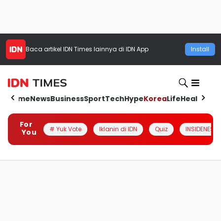
Baca artikel
IDN Times
lainnya di IDN App
Install
Home
News
Business
Sport
Tech
Hype
Korea
Life
Health
Aut
For
# Yuk Vote
Iklanin di IDN
Quiz
INSIDENESIA
You