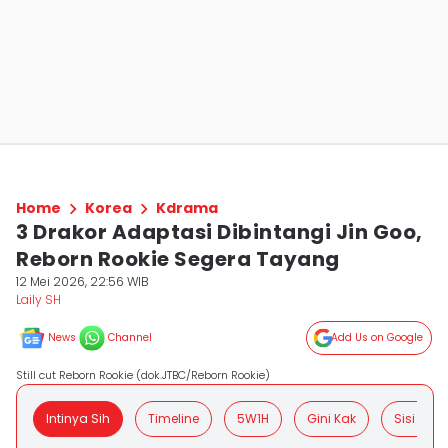
Home
Korea
Kdrama
3 Drakor Adaptasi Dibintangi Jin Goo,
Reborn Rookie Segera Tayang
12 Mei 2026, 22:56 WIB
Laily SH
News
Channel
Add Us on Google
Still cut Reborn Rookie (dok.JTBC/Reborn Rookie)
Intinya Sih
Timeline
5W1H
Gini Kak
Sisi Posit