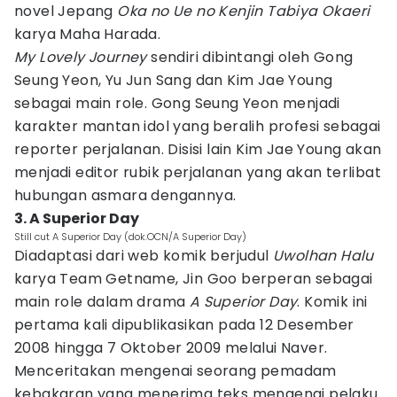
novel Jepang
Oka no Ue no Kenjin Tabiya Okaeri
karya Maha Harada.
My Lovely Journey
sendiri dibintangi oleh Gong
Seung Yeon, Yu Jun Sang dan Kim Jae Young
sebagai main role. Gong Seung Yeon menjadi
karakter mantan idol yang beralih profesi sebagai
reporter perjalanan. Disisi lain Kim Jae Young akan
menjadi editor rubik perjalanan yang akan terlibat
hubungan asmara dengannya.
3. A Superior Day
Still cut A Superior Day (dok.OCN/A Superior Day)
Diadaptasi dari web komik berjudul
Uwolhan Halu
karya Team Getname, Jin Goo berperan sebagai
main role dalam drama
A Superior Day
. Komik ini
pertama kali dipublikasikan pada 12 Desember
2008 hingga 7 Oktober 2009 melalui Naver.
Menceritakan mengenai seorang pemadam
kebakaran yang menerima teks mengenai pelaku