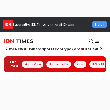
Baca artikel
IDN Times
lainnya di IDN App
Install
Home
News
Business
Sport
Tech
Hype
Korea
Life
Health
Aut
For
# Yuk Vote
Iklanin di IDN
Quiz
INSIDENESIA
You