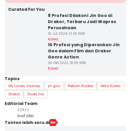
Curated For You
8 Profesi Dilakoni Jin Goo di
Drakor, Terbaru Jadi Wapres
Perusahaan
10 Jul 2024, 21:25 WIB
Korea
10 Profesi yang Diperankan Jin
Goo dalam Film dan Drakor
Genre Action
30 Okt 2022, 18:36 WIB
Korea
Topics
My Lovely Journey
jin goo
Reborn Rookie
Aktor Korea
Drakor
Divert me
Editorial Team
Editor
Inaf Mei
Tonton lebih seru di