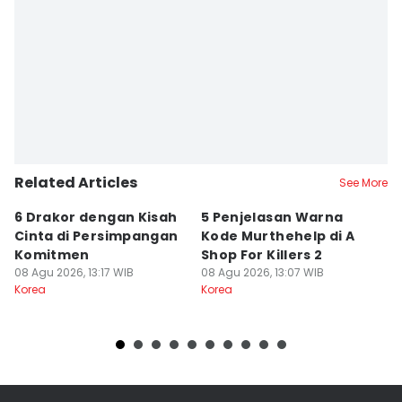
Related Articles
See More
6 Drakor dengan Kisah
5 Penjelasan Warna
M
Cinta di Persimpangan
Kode Murthehelp di A
C
Komitmen
Shop For Killers 2
B
08 Agu 2026, 13:17 WIB
08 Agu 2026, 13:07 WIB
M
08
Korea
Korea
Ko