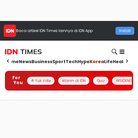
Baca artikel
IDN Times
lainnya di IDN App
Install
Home
News
Business
Sport
Tech
Hype
Korea
Life
Health
Aut
For
# Yuk Vote
Iklanin di IDN
Quiz
INSIDENESIA
You