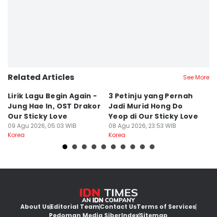
Related Articles
See More
Lirik Lagu Begin Again -
3 Petinju yang Pernah
5
Jung Hae In, OST Drakor
Jadi Murid Hong Do
L
Our Sticky Love
Yeop di Our Sticky Love
B
09 Agu 2026, 05:03 WIB
08 Agu 2026, 23:53 WIB
08
Korea
Korea
Ko
About Us
Editorial Team
Contact Us
Terms of Services
Pedoman Media Siber
Index
Sitemap