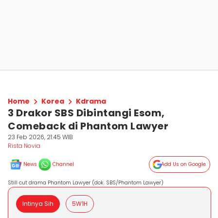
Home
Korea
Kdrama
3 Drakor SBS Dibintangi Esom,
Comeback di Phantom Lawyer
23 Feb 2026, 21:45 WIB
Rista Novia
News
Channel
Add Us on Google
Still cut drama Phantom Lawyer (dok. SBS/Phantom Lawyer)
Intinya Sih
5W1H