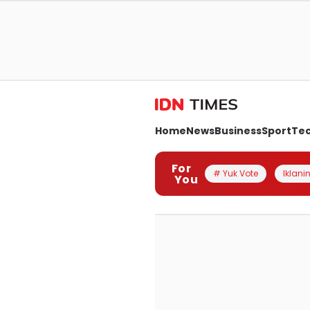
Home
News
Business
Sport
Te
For
# Yuk Vote
Iklanin
You