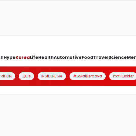
ch
Hype
Korea
Life
Health
Automotive
Food
Travel
Science
Me
 di IDN
Quiz
INSIDENESIA
#LokalBerdaya
Profil Dokter