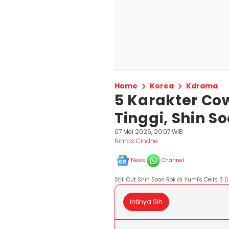
Home
Korea
Kdrama
5 Karakter Co
Tinggi, Shin S
07 Mei 2026, 20:07 WIB
Nimas Cindhe
News
Channel
Still Cut Shin Soon Rok di Yumi's Cells 
Intinya Sih