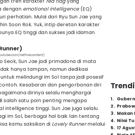
ngah tren karakter
red flag
yang
ia dengan
emotional intelligence
(EQ)
curi perhatian. Mulai dari Ryu Sun Jae yang
in Soon Rok. Yuk, intip deretan karakter
punya EQ tinggi dan sukses jadi idaman
 Runner)
youtube.com/netflixkcontent)
 Seok, Sun Jae jadi primadona di mata
 Tidak hanya tampan, namun dedikasi
ntuk melindungi Im Sol tanpa jadi posesif
Trendi
 contoh. Kesabaran dan pengorbanan diri
 bagaimana dirinya selalu menghargai
1
.
Gubern
di salah satu poin penting mengapa
2
.
Prabow
 intelligence tinggi. Sun Jae juga selalu
3
.
Makan B
 Im Sol, berbagai hal baik lain tentang
4
.
Nilai T
isa kamu saksikan di
Lovely Runner
melalui
5
.
17 Agus