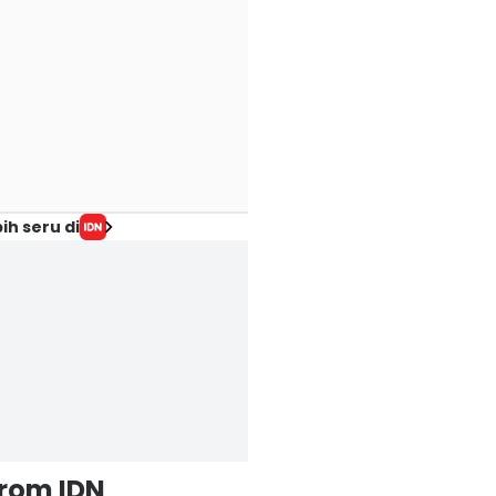
ih seru di
from IDN