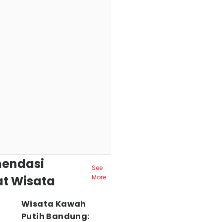
endasi
See
t Wisata
More
Wisata Kawah
Putih Bandung: