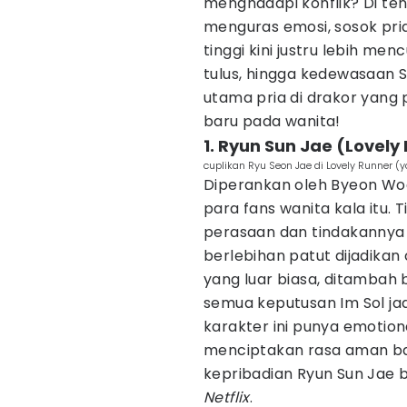
menghadapi konflik? Di te
menguras emosi, sosok pr
tinggi kini justru lebih men
tulus, hingga kedewasaan Sh
utama pria di drakor yang 
baru pada wanita!
1. Ryun Sun Jae (Lovely
cuplikan Ryu Seon Jae di Lovely Runner (
Diperankan oleh Byeon Woo
para fans wanita kala itu.
perasaan dan tindakannya u
berlebihan patut dijadikan
yang luar biasa, ditambah
semua keputusan Im Sol ja
karakter ini punya emotional
menciptakan rasa aman bagi
kepribadian Ryun Sun Jae b
Netflix
.