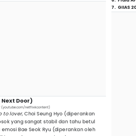
6
.
Piala A
7
.
GIIAS 2
e Next Door)
r (youtube.com/netflixkcontent)
p to lover
, Choi Seung Hyo (diperankan
osok yang sangat stabil dan tahu betul
 emosi Bae Seok Ryu (diperankan oleh