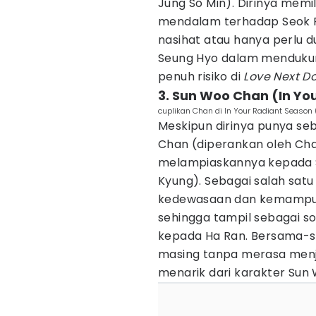
Jung So Min). Dirinya mem
mendalam terhadap Seok 
nasihat atau hanya perlu 
Seung Hyo dalam mendukun
penuh risiko di
Love Next D
3. Sun Woo Chan (In Yo
cuplikan Chan di In Your Radiant Season
Meskipun dirinya punya se
Chan (diperankan oleh Cha
melampiaskannya kepada S
Kyung). Sebagai salah satu
kedewasaan dan kemampua
sehingga tampil sebagai so
kepada Ha Ran. Bersama-
masing tanpa merasa menja
menarik dari karakter Sun