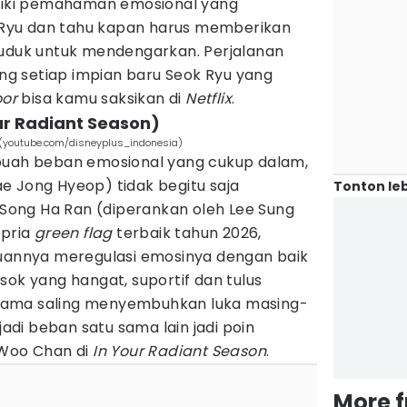
iliki pemahaman emosional yang
Ryu dan tahu kapan harus memberikan
duduk untuk mendengarkan. Perjalanan
g setiap impian baru Seok Ryu yang
oor
bisa kamu saksikan di
Netflix
.
ur Radiant Season)
 (youtube.com/disneyplus_indonesia)
buah beban emosional yang cukup dalam,
e Jong Hyeop) tidak begitu saja
Tonton leb
ong Ha Ran (diperankan oleh Lee Sung
 pria
green flag
terbaik tahun 2026,
nnya meregulasi emosinya dengan baik
sok yang hangat, suportif dan tulus
sama saling menyembuhkan luka masing-
di beban satu sama lain jadi poin
 Woo Chan di
In Your Radiant Season
.
More 