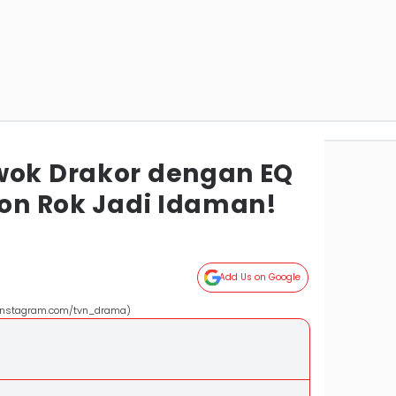
wok Drakor dengan EQ
oon Rok Jadi Idaman!
Add Us on Google
3 (instagram.com/tvn_drama)