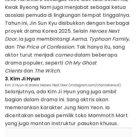
Kwak Byeong Nam juga menjabat sebagai ketua
asosiasi pemuda di lingkungan tempat tinggalnya.
Tahun ini, Jin Sun Kyu disibukkan dengan berbagai
proyek drama Korea 2025. Selain
Heroes Next
Door
, ia juga membintangi
Aema
,
Typhoon Family
,
dan
The Price of Confession
. Tak hanya itu, sang
aktor turut menjadi
cameo
dalam beberapa
drama populer, seperti
Oh My Ghost
Clients
dan
The Witch
.
3. Kim Ji Hyun
Kim Ji Hyun di drakor Heroes Next Door (instagram.com/channel.ena.d)
Selanjutnya, ada Kim Ji Hyun yang juga ambil
bagian dalam drama ini. Sang aktris akan
memerankan karakter Jung Nam Yeon. Ia
diceritakan sebagai pemilik toko Mammoth Mart
yang juga mantan instruktur pasukan khusus.