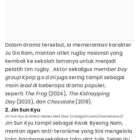
Dalam drama tersebut, ia memerankan karakter
Ju Ga Ram, mantan atlet rugby nasional yang
kembali ke sekolah lamanya untuk menjadi
pelatih tim rugby . Aktor sekaligus
member boy
group
Kpop g.o.d ini juga sering tampil sebagai
main lead
di beberapa drama populer,
seperti
The Frog
(2024),
The Kidnapping
Day
(2023), dan
Chocolate
(2019).
2. Jin Sun Kyu
Jin Sun Kyu di drakor Heroes Next Door (instagram.com/channel.ena.d)
Jin Sun Kyu tampil sebagai Kwak Byeong Nam,
mantan agen anti-terorisme yang kini mengelola
toko
hardware
sekaligus toko alat tulis. Selain itu,