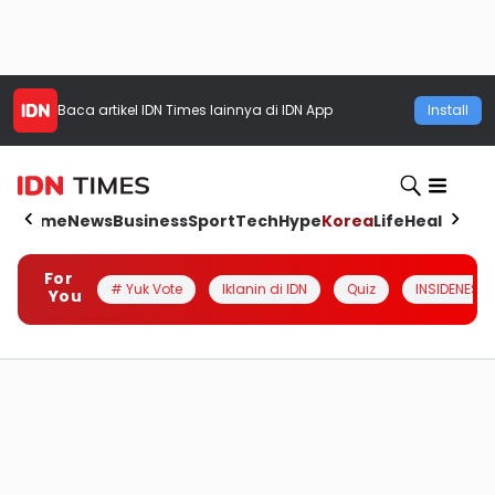
Baca artikel
IDN Times
lainnya di IDN App
Install
Home
News
Business
Sport
Tech
Hype
Korea
Life
Health
Aut
For
# Yuk Vote
Iklanin di IDN
Quiz
INSIDENESIA
You