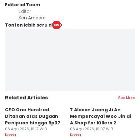
Editorial Team
Editor
Ken Ameera
Tonton lebih seru di
Related Articles
See More
CEO One Hundred
7 Alasan Jeong Ji An
7
Ditahan atas Dugaan
Mempercayai Woo Jin di
M
Penipuan hingga Rp379
A Shop for Killers 2
Gi
Miliar
06 Agu 2026, 10:17 WIB
06 Agu 2026, 10:07 WIB
06
Korea
Korea
Ko