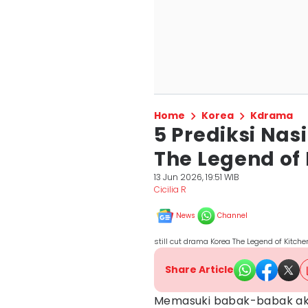
Home
Korea
Kdrama
5 Prediksi Nas
The Legend of 
13 Jun 2026, 19:51 WIB
Cicilia R
News
Channel
still cut drama Korea The Legend of Kitc
Share Article
Memasuki babak-babak ak