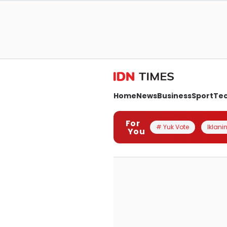
Home
News
Business
Sport
Te
For
# Yuk Vote
Iklanin
You