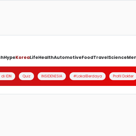
ch
Hype
Korea
Life
Health
Automotive
Food
Travel
Science
Me
 di IDN
Quiz
INSIDENESIA
#LokalBerdaya
Profil Dokter