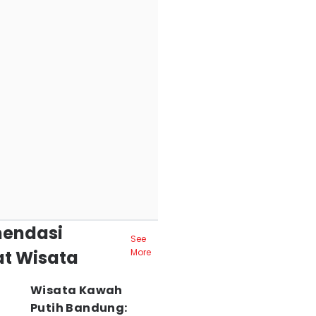
endasi
See
t Wisata
More
Wisata Kawah
Putih Bandung: