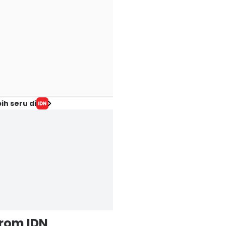
ih seru di
from IDN