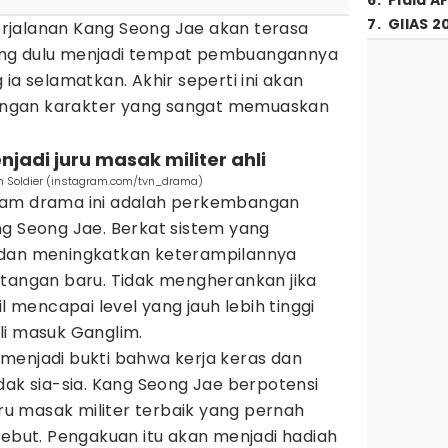
6
.
Piala A
7
.
GIIAS 2
 perjalanan Kang Seong Jae akan terasa
ang dulu menjadi tempat pembuangannya
ia selamatkan. Akhir seperti ini akan
ngan karakter yang sangat memuaskan
enjadi juru masak militer ahli
hen Soldier (instagram.com/tvn_drama)
lam drama ini adalah perkembangan
Seong Jae. Berkat sistem yang
jar dan meningkatkan keterampilannya
ntangan baru. Tidak mengherankan jika
il mencapai level yang jauh lebih tinggi
li masuk Ganglim.
menjadi bukti bahwa kerja keras dan
dak sia-sia. Kang Seong Jae berpotensi
uru masak militer terbaik yang pernah
sebut. Pengakuan itu akan menjadi hadiah