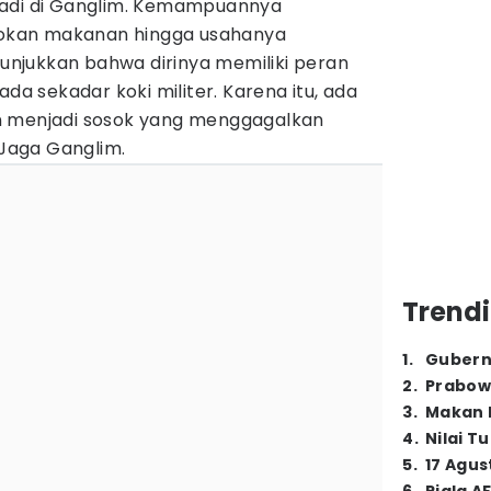
jadi di Ganglim. Kemampuannya
kan makanan hingga usahanya
njukkan bahwa dirinya memiliki peran
ada sekadar koki militer. Karena itu, ada
n menjadi sosok yang menggagalkan
Jaga Ganglim.
Trendi
1
.
Gubern
2
.
Prabow
3
.
Makan B
4
.
Nilai T
5
.
17 Agus