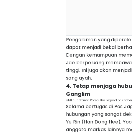
Pengalaman yang diperoleh
dapat menjadi bekal berha
Dengan kemampuan memas
Jae berpeluang membawa bi
tinggi. Ini juga akan menj
sang ayah.
4. Tetap menjaga hub
Ganglim
still cut drama Korea The Legend of Kitc
Selama bertugas di Pos J
hubungan yang sangat deka
Ye Rin (Han Dong Hee), Yo
anggota markas lainnya me