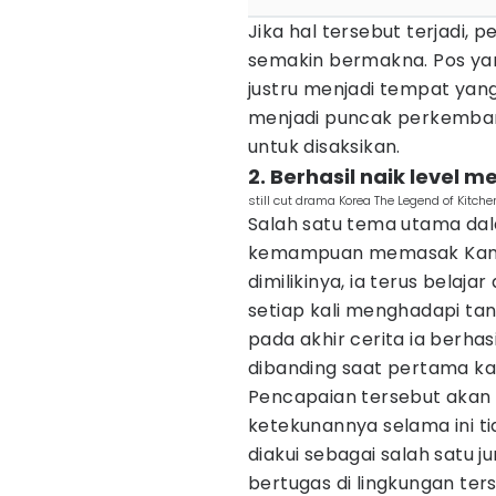
Jika hal tersebut terjadi,
semakin bermakna. Pos y
justru menjadi tempat yang 
menjadi puncak perkemba
untuk disaksikan.
2. Berhasil naik level m
still cut drama Korea The Legend of Kitc
Salah satu tema utama da
kemampuan memasak Kang 
dimilikinya, ia terus bela
setiap kali menghadapi ta
pada akhir cerita ia berhas
dibanding saat pertama ka
Pencapaian tersebut akan 
ketekunannya selama ini ti
diakui sebagai salah satu j
bertugas di lingkungan ter