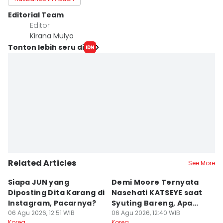
Editorial Team
Editor
Kirana Mulya
Tonton lebih seru di
Related Articles
See More
Siapa JUN yang
Demi Moore Ternyata
7
Diposting Dita Karang di
Nasehati KATSEYE saat
S
Instagram, Pacarnya?
Syuting Bareng, Apa
di
06 Agu 2026, 12:51 WIB
Isinya?
06 Agu 2026, 12:40 WIB
06
Korea
Korea
Ko