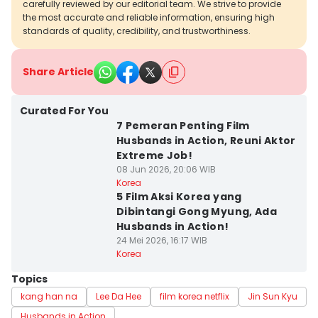
carefully reviewed by our editorial team. We strive to provide
the most accurate and reliable information, ensuring high
standards of quality, credibility, and trustworthiness.
Share Article
Curated For You
7 Pemeran Penting Film
Husbands in Action, Reuni Aktor
Extreme Job!
08 Jun 2026, 20:06 WIB
Korea
5 Film Aksi Korea yang
Dibintangi Gong Myung, Ada
Husbands in Action!
24 Mei 2026, 16:17 WIB
Korea
Topics
kang han na
Lee Da Hee
film korea netflix
Jin Sun Kyu
Husbands in Action