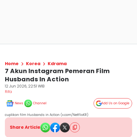
Home
Korea
Kdrama
7 Akun Instagram Pemeran Film
Husbands In Action
12 Jun 2026, 22:51 WIB
Rifa
News
Channel
Add Us on Google
cuplikan film Husbands in Action (x.com/NetflixKR)
Share Article