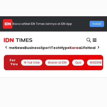
Baca artikel
IDN Times
lainnya di IDN App
Install
Home
News
Business
Sport
Tech
Hype
Korea
Life
Health
Aut
For
# Yuk Vote
Iklanin di IDN
Quiz
INSIDENESIA
You