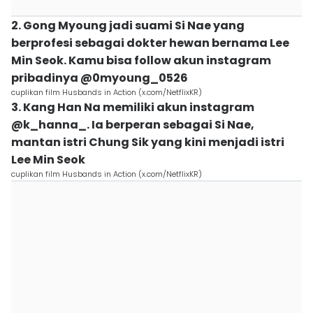
2. Gong Myoung jadi suami Si Nae yang
berprofesi sebagai dokter hewan bernama Lee
Min Seok. Kamu bisa follow akun instagram
pribadinya @0myoung_0526
cuplikan film Husbands in Action (x.com/NetflixKR)
3. Kang Han Na memiliki akun instagram
@k_hanna_. Ia berperan sebagai Si Nae,
mantan istri Chung Sik yang kini menjadi istri
Lee Min Seok
cuplikan film Husbands in Action (x.com/NetflixKR)