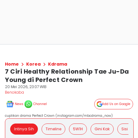
Home
Korea
Kdrama
7 Ciri Healthy Relationship Tae Ju-Da
Young di Perfect Crown
20 Mei 2026, 23:07 WIB
Benokaba
News
Channel
Add Us on Google
cuplikan drama Perfect Crown (instagram.com/mbcdrama_now)
Intinya Sih
Timeline
5W1H
Gini Kak
Sisi Posit