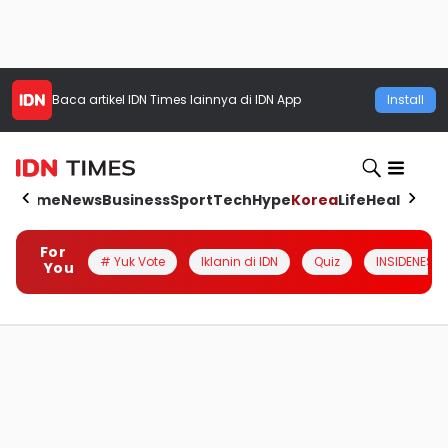
Baca artikel
IDN Times
lainnya di IDN App
Install
Home
News
Business
Sport
Tech
Hype
Korea
Life
Health
Aut
For
# Yuk Vote
Iklanin di IDN
Quiz
INSIDENESIA
You