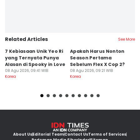
Related Articles
See More
7 Kebiasaan Unik Yeo Ri
Apakah Harus Nonton
U
yang Ternyata Punya
Season Pertama
B
Alasan di Spooky in Love
Sebelum Flex X Cop 2?
A
08 Agu 2026, 09:41 WIB
08 Agu 2026, 09:21 WIB
M
08
Korea
Korea
Ko
About Us
Editorial Team
Contact Us
Terms of Services
Pedoman Media Siber
Index
Sitemap