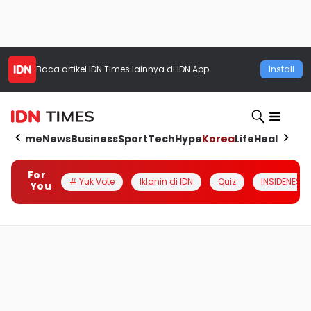
Baca artikel
IDN Times
lainnya di IDN App
Install
Home
News
Business
Sport
Tech
Hype
Korea
Life
Health
Aut
For
# Yuk Vote
Iklanin di IDN
Quiz
INSIDENESIA
You