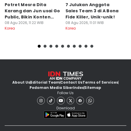
Potret Mesra Dita
7 Julukan Anggota
7 
Karang dan Jun usai Go
Sales Team 3 di A Bona
B
Public, Bikin Konten
Fide Killer, Unik-unik!
B
Bareng!
08 Agu 2026, 11:22 WIB
08 Agu 2026, 11:01 WIB
08
Korea
Korea
Ko
About Us
Editorial Team
Contact Us
Terms of Services
Pedoman Media Siber
Index
Sitemap
Follow Us
Download