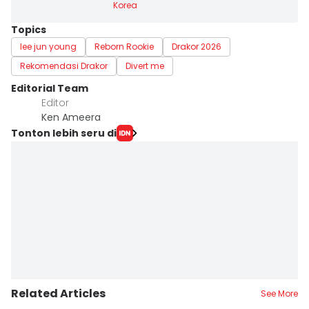
Korea
Topics
lee jun young
Reborn Rookie
Drakor 2026
Rekomendasi Drakor
Divert me
Editorial Team
Editor
Ken Ameera
Tonton lebih seru di
Related Articles
See More