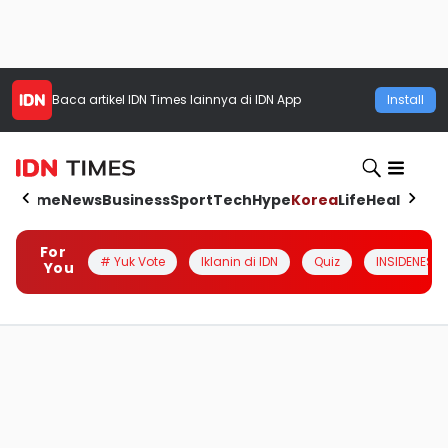
Baca artikel
IDN Times
lainnya di IDN App
Install
Home
News
Business
Sport
Tech
Hype
Korea
Life
Health
Aut
For
# Yuk Vote
Iklanin di IDN
Quiz
INSIDENESIA
You