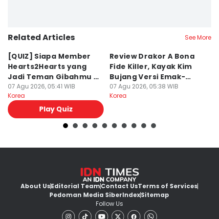
Related Articles
See More
[QUIZ] Siapa Member
Review Drakor A Bona
7
Hearts2Hearts yang
Fide Killer, Kayak Kim
H
Jadi Teman Gibahmu di
Bujang Versi Emak-
En
Kelas?
07 Agu 2026, 05:41 WIB
Emak!
07 Agu 2026, 05:38 WIB
2
07
Korea
Korea
Ko
Play Quiz
About Us
Editorial Team
Contact Us
Terms of Services
Pedoman Media Siber
Index
Sitemap
Follow Us