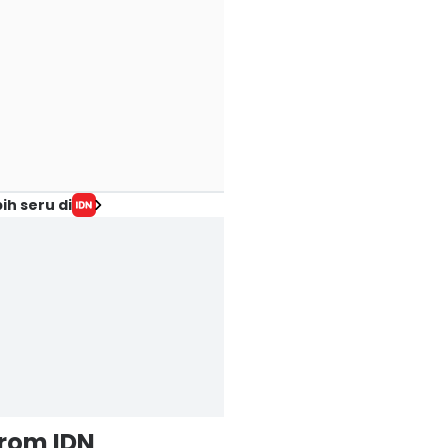
ih seru di
from IDN