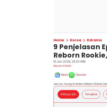
Home
Korea
Kdrama
9 Penjelasan 
Reborn Rookie,
10 Jun 2026, 23:20 WIB
Navira Fatah
News
Channel
Lee Jun Young di drakor Reborn Rookie (do
Intinya Sih
Timeline