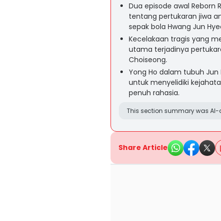
Dua episode awal Reborn 
tentang pertukaran jiwa a
sepak bola Hwang Jun Hye
Kecelakaan tragis yang m
utama terjadinya pertukar
Choiseong.
Yong Ho dalam tubuh Ju
untuk menyelidiki kejahat
penuh rahasia.
This section summary was AI-a
Share Article