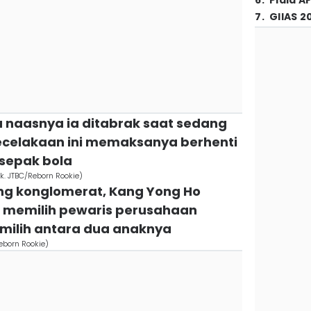
6
.
Piala A
7
.
GIIAS 2
a naasnya ia ditabrak saat sedang
ecelakaan ini memaksanya berhenti
 sepak bola
k. JTBC/Reborn Rookie)
orang konglomerat, Kang Yong Ho
 memilih pewaris perusahaan
emilih antara dua anaknya
Reborn Rookie)