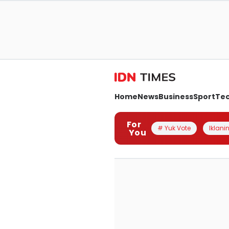
Home
News
Business
Sport
Te
For
# Yuk Vote
Iklanin
You