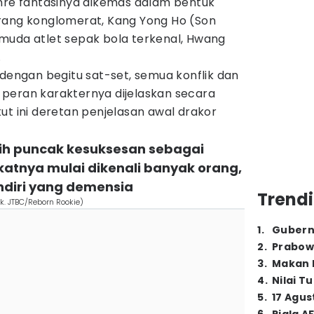
enre fantasinya dikemas dalam bentuk
rang konglomerat, Kang Yong Ho (Son
muda atlet sepak bola terkenal, Hwang
.
 dengan begitu sat-set, semua konflik dan
peran karakternya dijelaskan secara
ut ini deretan penjelasan awal drakor
raih puncak kesuksesan sebagai
atnya mulai dikenali banyak orang,
diri yang demensia
Trendi
k. JTBC/Reborn Rookie)
1
.
Gubern
2
.
Prabow
3
.
Makan B
4
.
Nilai T
5
.
17 Agus