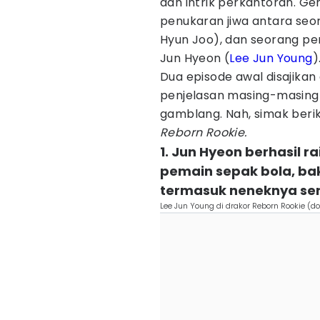
dan intrik perkantoran. G
penukaran jiwa antara seo
Hyun Joo), dan seorang pe
Jun Hyeon (
Lee Jun Young
)
Dua episode awal disajikan
penjelasan masing-masing 
gamblang. Nah, simak berik
Reborn Rookie.
1. Jun Hyeon berhasil 
pemain sepak bola, bak
termasuk neneknya sen
Lee Jun Young di drakor Reborn Rookie (do