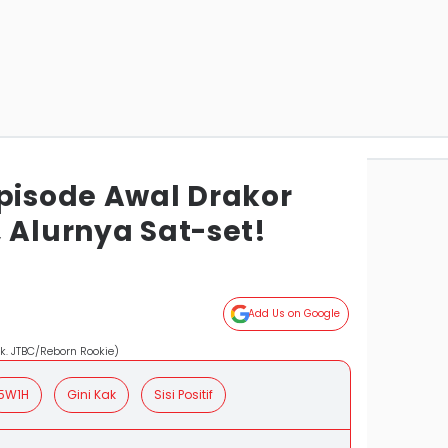
Episode Awal Drakor
 Alurnya Sat-set!
Add Us on Google
k. JTBC/Reborn Rookie)
5W1H
Gini Kak
Sisi Positif