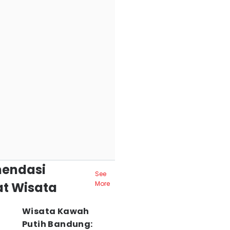
endasi
See
t Wisata
More
Wisata Kawah
Putih Bandung: