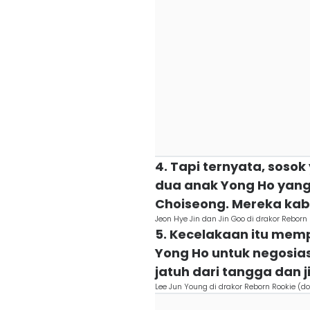
4. Tapi ternyata, sos
dua anak Yong Ho yang
Choiseong. Mereka kab
Jeon Hye Jin dan Jin Goo di drakor Reborn
5. Kecelakaan itu mem
Yong Ho untuk negosias
jatuh dari tangga dan 
Lee Jun Young di drakor Reborn Rookie (do