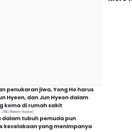
an penukaran jiwa, Yong Ho harus
Jun Hyeon, dan Jun Hyeon dalam
g koma di rumah sakit
. JTBC/Reborn Rookie)
da dalam tubuh pemuda pun
tas kecelakaan yang menimpanya