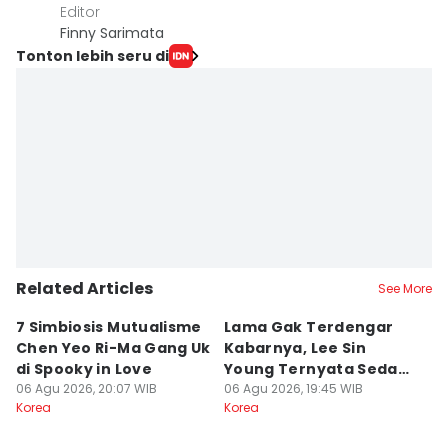
Editor
Finny Sarimata
Tonton lebih seru di
Related Articles
See More
7 Simbiosis Mutualisme
Lama Gak Terdengar
D
Chen Yeo Ri-Ma Gang Uk
Kabarnya, Lee Sin
U
di Spooky in Love
Young Ternyata Sedang
A
06 Agu 2026, 20:07 WIB
Wamil
06 Agu 2026, 19:45 WIB
06
Korea
Korea
Ko