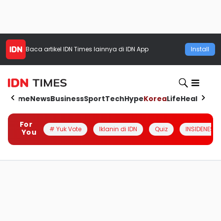
Baca artikel
IDN Times
lainnya di IDN App
Install
Home
News
Business
Sport
Tech
Hype
Korea
Life
Health
Aut
For
# Yuk Vote
Iklanin di IDN
Quiz
INSIDENESIA
You