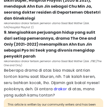
bikin baper, Hospital Playlist (2020 & 2021),
mendapuk Ahn Eun Jin sebagai Chu Min Ja,
seorang dokter residen di Departemen Obstetri
dan Ginekologi
rekomendasi drakor terbaik pemeran utama Good Bad Mother (dok.
tvN/Hospital Playlist 2)
9. Mengisahkan perjuangan hidup yang sulit
dari setiap pemerannya, drama The One and
Only (2021-2022) menampilkan Ahn Eun Jin
sebagai Pyo Ini Seok yang divonis mengidap
penyakit parah
rekomendasi drakor terbaik pemeran utama Good Bad Mother (dok. JTBC/The
One and Only)
Beberapa drama di atas bisa masuk antrian
tonton kamu saat liburan, nih. Tak kalah keren,
seru bahkan kocak, lho. Dijamin gak bakal nyesel
pokoknya, deh. Di antara
drakor
di atas, mana
yang sudah kamu tonton?
This article is written by our community writers and has been