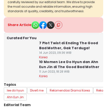
carefully reviewed by our editorial team. We strive to provide
the most accurate and reliable information, ensuring high
standards of quality, credibility, and trustworthiness.
Share Article
Curated For You
7 Plot Twist di Ending The Good
Bad Mother, Gak Terduga!
14 Jun 2023, 09:36 WIB
Korea
10 Momen Lee Do Hyun dan Ahn
Eun Jin di The Good Bad Mother
11 Jun 2023, 18:28 WIB
Korea
Topics
lee do hyun
Divert me
Rekomendasi Drama Korea
Rekome
Ahn Eun Jin
Editorial Team