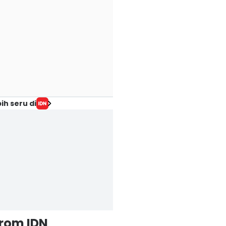
ih seru di
from IDN