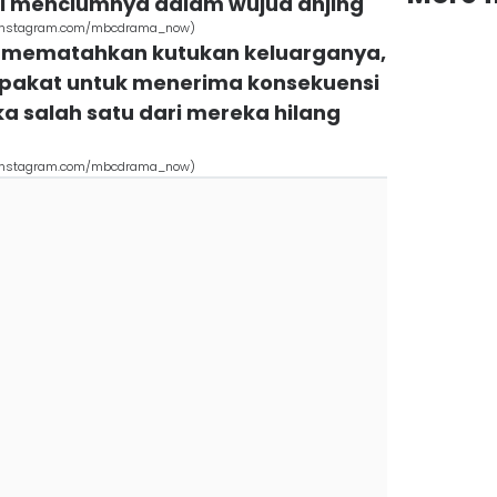
i menciumnya dalam wujud anjing
g (instagram.com/mbcdrama_now)
uk mematahkan kutukan keluarganya,
epakat untuk menerima konsekuensi
a salah satu dari mereka hilang
g (instagram.com/mbcdrama_now)