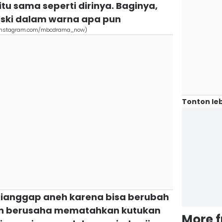
u sama seperti dirinya. Baginya,
eski dalam warna apa pun
g (instagram.com/mbcdrama_now)
Tonton leb
t dianggap aneh karena bisa berubah
pun berusaha mematahkan kutukan
More 