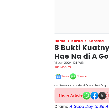
Home
Korea
Kdrama
8 Bukti Kuatn
Hae Na di A Go
18 Jan 2024, 12:11 WIB
Kris Monika
News
Channel
cuplikan drama A Good Day to Be A Do
Share Article
Drama
A Good Day to Be A