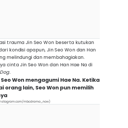
si trauma Jin Seo Won beserta kutukan
dari kondisi apapun, Jin Seo Won dan Han
aling melindungi dan membahagiakan.
nya cinta Jin Seo Won dan Han Hae Na di
 Dog.
in Seo Won mengagumi Hae Na. Ketika
i orang lain, Seo Won pun memilih
nya
g (instagram.com/mbcdrama_now)