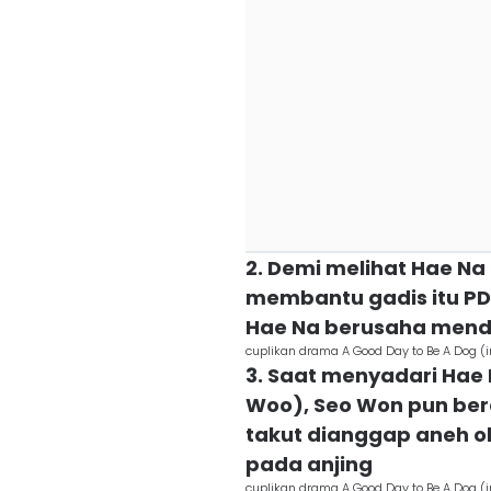
2. Demi melihat Hae N
membantu gadis itu PDK
Hae Na berusaha mend
cuplikan drama A Good Day to Be A Do
3. Saat menyadari Hae 
Woo), Seo Won pun bera
takut dianggap aneh ol
pada anjing
cuplikan drama A Good Day to Be A Do