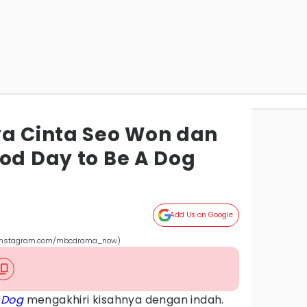
ya Cinta Seo Won dan
od Day to Be A Dog
Add Us on Google
g (instagram.com/mbcdrama_now)
 Dog
mengakhiri kisahnya dengan indah.