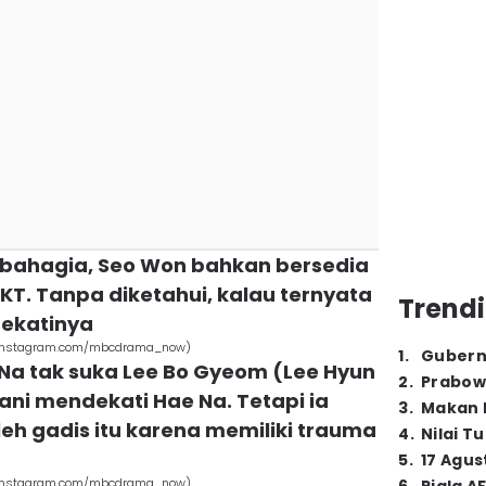
a bahagia, Seo Won bahkan bersedia
T. Tanpa diketahui, kalau ternyata
Trendi
ekatinya
g (instagram.com/mbcdrama_now)
1
.
Gubern
Na tak suka Lee Bo Gyeom (Lee Hyun
2
.
Prabow
ni mendekati Hae Na. Tetapi ia
3
.
Makan B
eh gadis itu karena memiliki trauma
4
.
Nilai T
5
.
17 Agus
g (instagram.com/mbcdrama_now)