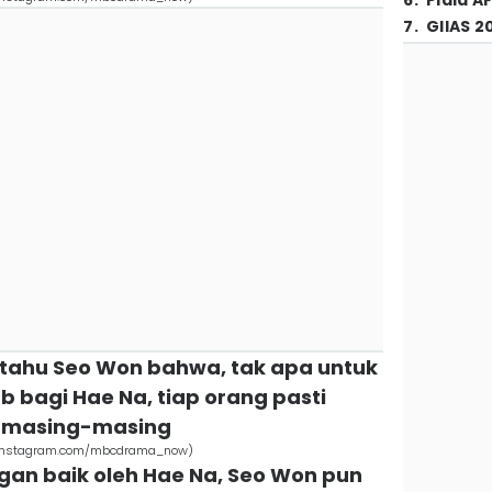
6
.
Piala A
7
.
GIIAS 2
tahu Seo Won bahwa, tak apa untuk
 bagi Hae Na, tiap orang pasti
a masing-masing
g (instagram.com/mbcdrama_now)
gan baik oleh Hae Na, Seo Won pun