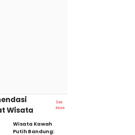
endasi
See
t Wisata
More
Wisata Kawah
Putih Bandung: