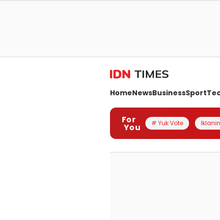
Home
News
Business
Sport
Te
For
# Yuk Vote
Iklanin
You