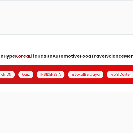
ch
Hype
Korea
Life
Health
Automotive
Food
Travel
Science
Me
 di IDN
Quiz
INSIDENESIA
#LokalBerdaya
Profil Dokter