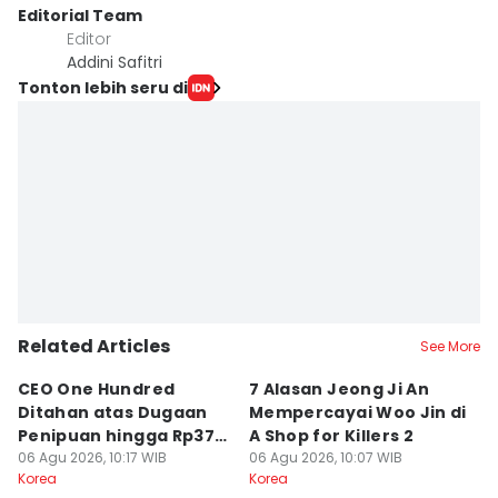
Editorial Team
Editor
Addini Safitri
Tonton lebih seru di
Related Articles
See More
CEO One Hundred
7 Alasan Jeong Ji An
7
Ditahan atas Dugaan
Mempercayai Woo Jin di
M
Penipuan hingga Rp379
A Shop for Killers 2
Gi
Miliar
06 Agu 2026, 10:17 WIB
06 Agu 2026, 10:07 WIB
06
Korea
Korea
Ko