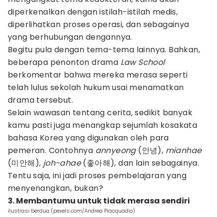
diperkenalkan dengan istilah-istilah medis,
diperlihatkan proses operasi, dan sebagainya
yang berhubungan dengannya.
Begitu pula dengan tema-tema lainnya. Bahkan,
beberapa penonton drama
Law School
berkomentar bahwa mereka merasa seperti
telah lulus sekolah hukum usai menamatkan
drama tersebut.
Selain wawasan tentang cerita, sedikit banyak
kamu pasti juga menangkap sejumlah kosakata
bahasa Korea yang digunakan oleh para
pemeran. Contohnya
annyeong
(안녕),
mianhae
(미안해),
joh-ahae
(좋아해), dan lain sebagainya.
Tentu saja, ini jadi proses pembelajaran yang
menyenangkan, bukan?
3. Membantumu untuk tidak merasa sendiri
ilustrasi berdua (pexels.com/Andrea Piacquadio)