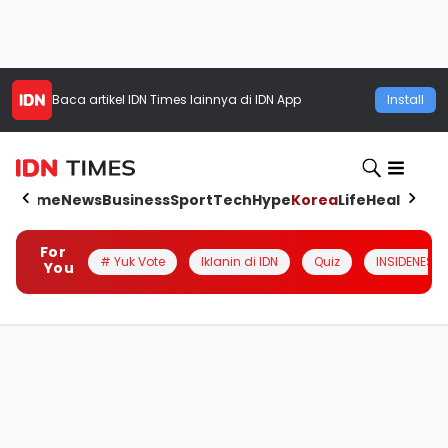
Baca artikel
IDN Times
lainnya di IDN App
Install
Home
News
Business
Sport
Tech
Hype
Korea
Life
Health
Aut
For
# Yuk Vote
Iklanin di IDN
Quiz
INSIDENESIA
You