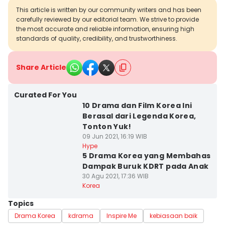
This article is written by our community writers and has been
carefully reviewed by our editorial team. We strive to provide
the most accurate and reliable information, ensuring high
standards of quality, credibility, and trustworthiness.
Share Article
Curated For You
10 Drama dan Film Korea Ini
Berasal dari Legenda Korea,
Tonton Yuk!
09 Jun 2021, 16:19 WIB
Hype
5 Drama Korea yang Membahas
Dampak Buruk KDRT pada Anak
30 Agu 2021, 17:36 WIB
Korea
Topics
Drama Korea
kdrama
Inspire Me
kebiasaan baik