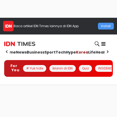
Baca artikel
IDN Times
lainnya di IDN App
Install
Home
News
Business
Sport
Tech
Hype
Korea
Life
Health
Aut
For
# Yuk Vote
Iklanin di IDN
Quiz
INSIDENESIA
You