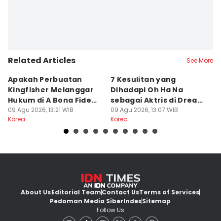
Related Articles
See More
Apakah Perbuatan
7 Kesulitan yang
7
Kingfisher Melanggar
Dihadapi Oh Ha Na
M
Hukum di A Bona Fide
sebagai Aktris di Dream
A 
Killer?
09 Agu 2026, 13:21 WIB
to You
09 Agu 2026, 13:07 WIB
09
Korea
Korea
Ko
About Us
Editorial Team
Contact Us
Terms of Services
Pedoman Media Siber
Index
Sitemap
Follow Us