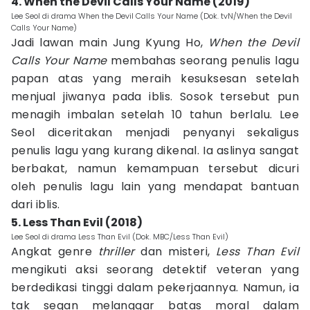
4. When the Devil Calls Your Name (2019)
Lee Seol di drama When the Devil Calls Your Name (Dok. tvN/When the Devil
Calls Your Name)
Jadi lawan main Jung Kyung Ho,
When the Devil
Calls Your Name
membahas seorang penulis lagu
papan atas yang meraih kesuksesan setelah
menjual jiwanya pada iblis. Sosok tersebut pun
menagih imbalan setelah 10 tahun berlalu. Lee
Seol diceritakan menjadi penyanyi sekaligus
penulis lagu yang kurang dikenal. Ia aslinya sangat
berbakat, namun kemampuan tersebut dicuri
oleh penulis lagu lain yang mendapat bantuan
dari iblis.
5. Less Than Evil (2018)
Lee Seol di drama Less Than Evil (Dok. MBC/Less Than Evil)
Angkat genre
thriller
dan misteri,
Less Than Evil
mengikuti aksi seorang detektif veteran yang
berdedikasi tinggi dalam pekerjaannya. Namun, ia
tak segan melanggar batas moral dalam