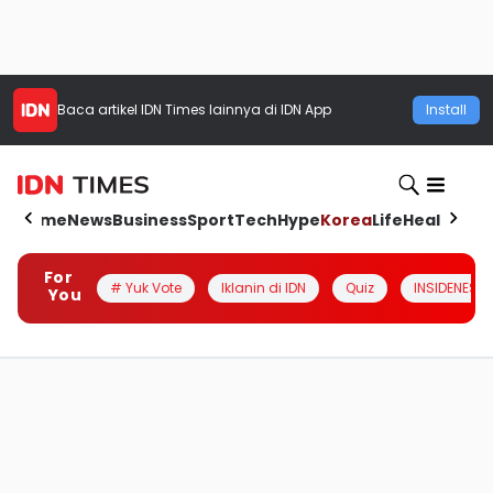
Baca artikel
IDN Times
lainnya di IDN App
Install
Home
News
Business
Sport
Tech
Hype
Korea
Life
Health
Aut
For
# Yuk Vote
Iklanin di IDN
Quiz
INSIDENESIA
You