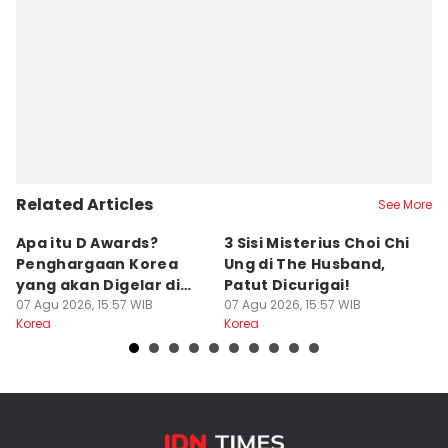
Related Articles
See More
Apa itu D Awards?
3 Sisi Misterius Choi Chi
4
Penghargaan Korea
Ung di The Husband,
Dr
yang akan Digelar di
Patut Dicurigai!
2,
Paris 2027
07 Agu 2026, 15:57 WIB
07 Agu 2026, 15:57 WIB
07
Korea
Korea
Ko