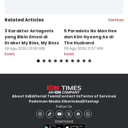
Related Articles
See More
3 Karakter Antagonis
5 Paradoks No Man Hee
8
yang Bikin Emosi di
dan Kim Gyeong Ae di
A
Drakor My Bias, My Boss
The Husband
S
08 Agu 2026, 22:06 WIB
08 Agu 2026, 21:57 WIB
08
Korea
Korea
Ko
About Us
Editorial Team
Contact Us
Terms of Services
Pedoman Media Siber
Index
Sitemap
Follow Us
Download