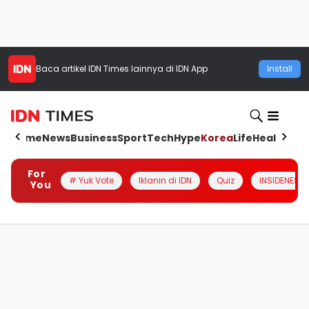
Baca artikel
IDN Times
lainnya di IDN App
Install
Home
News
Business
Sport
Tech
Hype
Korea
Life
Health
Aut
For
# Yuk Vote
Iklanin di IDN
Quiz
INSIDENESIA
You