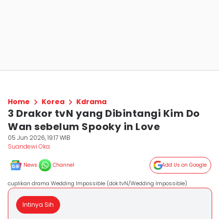
Home
Korea
Kdrama
3 Drakor tvN yang Dibintangi Kim Do
Wan sebelum Spooky in Love
05 Jun 2026, 19:17 WIB
Suandewi Oka
News
Channel
Add Us on Google
cuplikan drama Wedding Impossible (dok.tvN/Wedding Impossible)
Intinya Sih