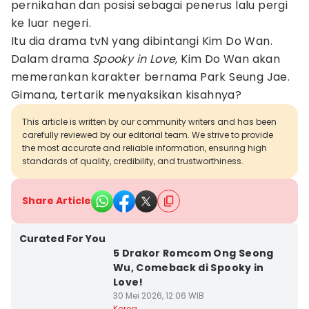
pernikahan dan posisi sebagai penerus lalu pergi
ke luar negeri.
Itu dia drama tvN yang dibintangi Kim Do Wan.
Dalam drama
Spooky in Love,
Kim Do Wan akan
memerankan karakter bernama Park Seung Jae.
Gimana, tertarik menyaksikan kisahnya?
This article is written by our community writers and has been
carefully reviewed by our editorial team. We strive to provide
the most accurate and reliable information, ensuring high
standards of quality, credibility, and trustworthiness.
Share Article
Curated For You
5 Drakor Romcom Ong Seong
Wu, Comeback di Spooky in
Love!
30 Mei 2026, 12:06 WIB
Korea