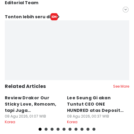
Editorial Team
Editor
Tonton lebih seru di
Izza Namira
Editor
Retno Rahayu
Related Articles
See More
Review Drakor Our
Lee Seung Gi akan
Te
Sticky Love, Romcom,
Tuntut CEO ONE
G
tapi Juga
HUNDRED atas Deposit
B
Menegangkan!
08 Agu 2026, 01:07 WIB
Rumah Rp132 M
08 Agu 2026, 00:37 WIB
Ki
07
Korea
Korea
Ko