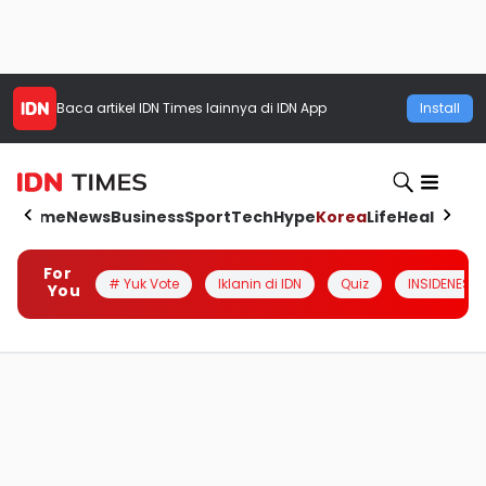
Baca artikel
IDN Times
lainnya di IDN App
Install
Home
News
Business
Sport
Tech
Hype
Korea
Life
Health
Aut
For
# Yuk Vote
Iklanin di IDN
Quiz
INSIDENESIA
You