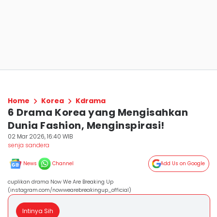
Home
Korea
Kdrama
6 Drama Korea yang Mengisahkan
Dunia Fashion, Menginspirasi!
02 Mar 2026, 16:40 WIB
senja sandera
News
Channel
Add Us on Google
cuplikan drama Now We Are Breaking Up
(instagram.com/nowwearebreakingup_official)
Intinya Sih