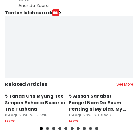
Ananda Zaura
Tonton lebih seru di
Related Articles
See More
5 Tanda Cha Myung Hee
5 Alasan Sahabat
5
Simpan Rahasia Besar di
Fangirl Nam Da Reum
d
The Husband
Penting di My Bias, My
A
09 Agu 2026, 20:51 WIB
Boss
09 Agu 2026, 20:31 WIB
09
Korea
Korea
Ko