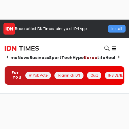
Baca artikel
IDN Times
lainnya di IDN App
Install
Home
News
Business
Sport
Tech
Hype
Korea
Life
Health
Aut
For
# Yuk Vote
Iklanin di IDN
Quiz
INSIDENESIA
You