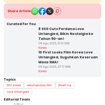
Share Article
Curated For You
8 Still Cuts Perdana Love
Untangled, Bikin Nostalgia ke
Tahun 90-an!
08 Agu 2025, 13:31 WIB
Korea
10 First Looks Film Korea Love
Untangled, Suguhkan Keseruan
Masa SMA!
09 Agu 2025, 07:17 WIB
Korea
Topics
film korea
rekomendasi film
Divert me
Love Untangled
Editorial Team
Editor