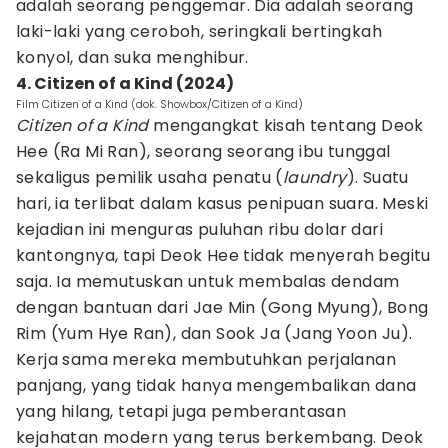
adalah seorang penggemar. Dia adalah seorang
laki-laki yang ceroboh, seringkali bertingkah
konyol, dan suka menghibur.
4. Citizen of a Kind (2024)
Film Citizen of a Kind (dok. Showbox/Citizen of a Kind)
Citizen of a Kind
mengangkat kisah tentang Deok
Hee (Ra Mi Ran), seorang seorang ibu tunggal
sekaligus pemilik usaha penatu (
laundry
). Suatu
hari, ia terlibat dalam kasus penipuan suara. Meski
kejadian ini menguras puluhan ribu dolar dari
kantongnya, tapi Deok Hee tidak menyerah begitu
saja. Ia memutuskan untuk membalas dendam
dengan bantuan dari Jae Min (Gong Myung), Bong
Rim (Yum Hye Ran), dan Sook Ja (Jang Yoon Ju).
Kerja sama mereka membutuhkan perjalanan
panjang, yang tidak hanya mengembalikan dana
yang hilang, tetapi juga pemberantasan
kejahatan modern yang terus berkembang. Deok