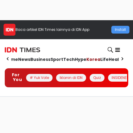
Baca artikel
IDN Times
lainnya di IDN App
Install
Home
News
Business
Sport
Tech
Hype
Korea
Life
Health
Aut
For
# Yuk Vote
Iklanin di IDN
Quiz
INSIDENESIA
You