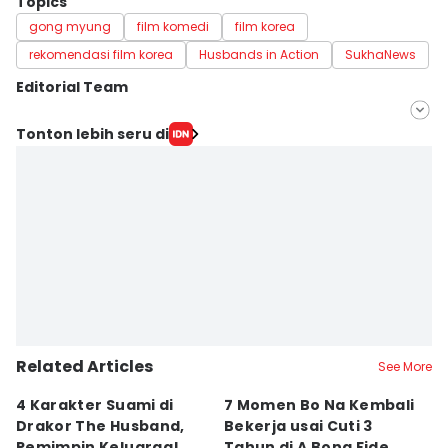
Topics
gong myung
film komedi
film korea
rekomendasi film korea
Husbands in Action
SukhaNews
Editorial Team
Editor
Tonton lebih seru di
savira Ivanka
Editor
Izza Namira
Related Articles
See More
4 Karakter Suami di
7 Momen Bo Na Kembali
5 
Drakor The Husband,
Bekerja usai Cuti 3
T
Pemimpin Keluarga!
Tahun di A Bona Fide
P