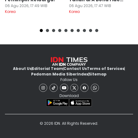
06 Agu 2026, 17:49 WIB
Killer
06 Agu 2026, 17:47 WIB
J
06
Korea
Korea
Ko
About Us
Editorial Team
Contact Us
Terms of Services
Pedoman Media Siber
Index
Sitemap
Follow Us
Download
© 2026 IDN. All Rights Reserved.