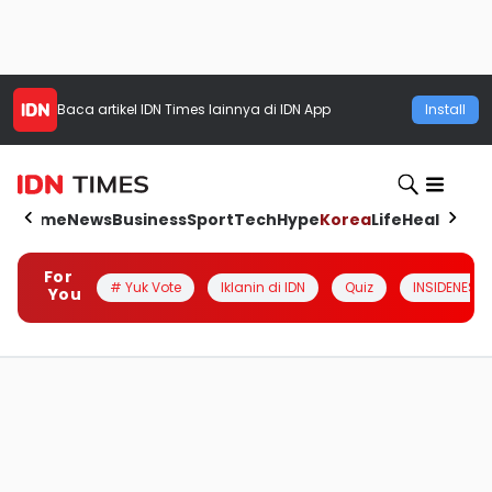
Baca artikel
IDN Times
lainnya di IDN App
Install
Home
News
Business
Sport
Tech
Hype
Korea
Life
Health
Aut
For
# Yuk Vote
Iklanin di IDN
Quiz
INSIDENESIA
You