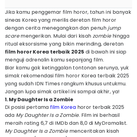
Jika kamu penggemar film horor, tahun ini banyak
sineas Korea yang merilis deretan film horor
dengan cerita menegangkan dan penuh
jump
scare
mengerikan. Mulai dari kisah
zombie
hingga
ritual eksorsisme yang bikin merinding, deretan
film horor Korea terbaik 2025
di bawah ini siap
menguji adrenalin kamu sepanjang film.
Biar kamu gak ketinggalan tontonan serunya, yuk
simak rekomendasi film horor Korea terbaik 2025
yang sudah IDN Times rangkum khusus untukmu.
Jangan lupa simak artikel ini sampai akhir, ya!
1. My Daughter Is a Zombie
Di posisi pertama
film Korea
horor terbaik 2025
ada
My Daughter Is a Zombie
. Film ini berhasil
meraih rating 6,7 di IMDb dan 8,0 di MyDramalist.
My Daughter Is a Zombie
menceritakan kisah