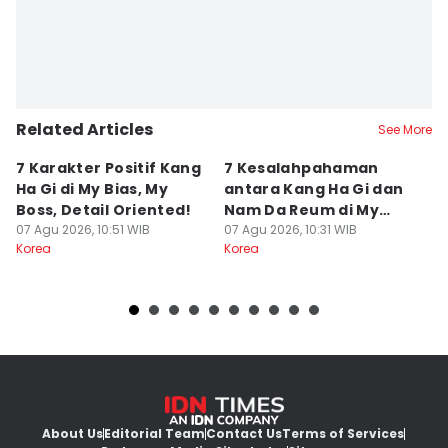
Related Articles
See More
7 Karakter Positif Kang
7 Kesalahpahaman
5
Ha Gi di My Bias, My
antara Kang Ha Gi dan
di
Boss, Detail Oriented!
Nam Da Reum di My
t
07 Agu 2026, 10:51 WIB
Bias, My Boss
07 Agu 2026, 10:31 WIB
07
Korea
Korea
Ko
About Us
Editorial Team
Contact Us
Terms of Services