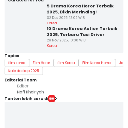
Curated For You
5 Drama Korea Horor Terbaik
2025, Bikin Merinding!
02 Des 2025, 12:02 WIB
Korea
10 Drama Korea Action Terbaik
2025, Terbaru Taxi Driver
29 Nov 2025, 10:00 WIB
Korea
Topics
film korea
Film Horor
film Korea
Film Korea Horror
Jadi
Kaleidoskop 2025
Editorial Team
Editor
Nafi Khoiriyah
Tonton lebih seru di