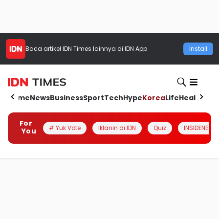
Baca artikel
IDN Times
lainnya di IDN App
Install
Home
News
Business
Sport
Tech
Hype
Korea
Life
Health
Aut
For
# Yuk Vote
Iklanin di IDN
Quiz
INSIDENESIA
You