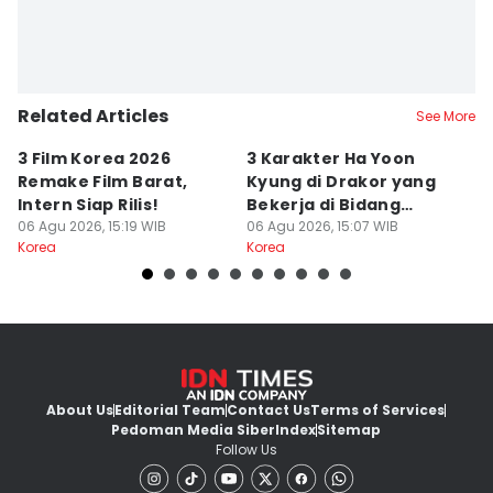
Related Articles
See More
3 Film Korea 2026
3 Karakter Ha Yoon
5
Remake Film Barat,
Kyung di Drakor yang
L
Intern Siap Rilis!
Bekerja di Bidang
A
06 Agu 2026, 15:19 WIB
Hukum
06 Agu 2026, 15:07 WIB
06
Korea
Korea
Ko
About Us
Editorial Team
Contact Us
Terms of Services
Pedoman Media Siber
Index
Sitemap
Follow Us