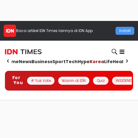
Baca artikel
IDN Times
lainnya di IDN App
Install
Home
News
Business
Sport
Tech
Hype
Korea
Life
Health
Aut
For
# Yuk Vote
Iklanin di IDN
Quiz
INSIDENESIA
You