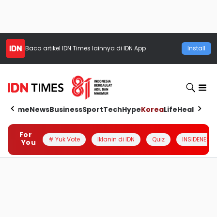
Baca artikel
IDN Times
lainnya di IDN App
Install
Home
News
Business
Sport
Tech
Hype
Korea
Life
Health
Aut
For
# Yuk Vote
Iklanin di IDN
Quiz
INSIDENESIA
You