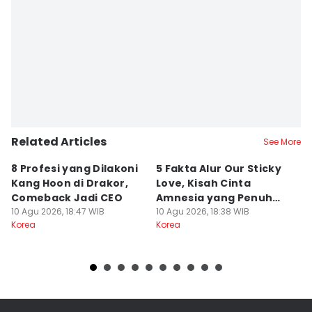
Related Articles
See More
8 Profesi yang Dilakoni
5 Fakta Alur Our Sticky
5
Kang Hoon di Drakor,
Love, Kisah Cinta
F
Comeback Jadi CEO
Amnesia yang Penuh
T
10 Agu 2026, 18:47 WIB
Rahasia
10 Agu 2026, 18:38 WIB
P
10
Korea
Korea
Ko