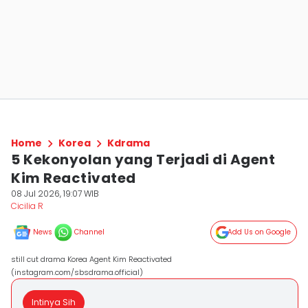
Home
Korea
Kdrama
5 Kekonyolan yang Terjadi di Agent
Kim Reactivated
08 Jul 2026, 19:07 WIB
Cicilia R
News
Channel
Add Us on Google
still cut drama Korea Agent Kim Reactivated
(instagram.com/sbsdrama.official)
Intinya Sih