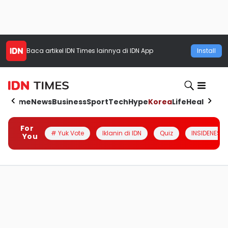
Baca artikel
IDN Times
lainnya di IDN App
Install
Home
News
Business
Sport
Tech
Hype
Korea
Life
Health
Aut
For
# Yuk Vote
Iklanin di IDN
Quiz
INSIDENESIA
You