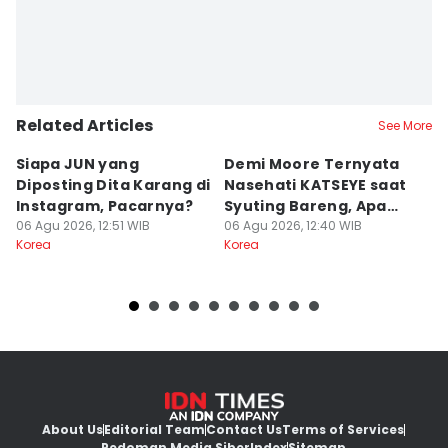
Related Articles
See More
Siapa JUN yang
Demi Moore Ternyata
7
Diposting Dita Karang di
Nasehati KATSEYE saat
S
Instagram, Pacarnya?
Syuting Bareng, Apa
di
06 Agu 2026, 12:51 WIB
Isinya?
06 Agu 2026, 12:40 WIB
06
Korea
Korea
Ko
About Us
Editorial Team
Contact Us
Terms of Services
Pedoman Media Siber
Index
Sitemap