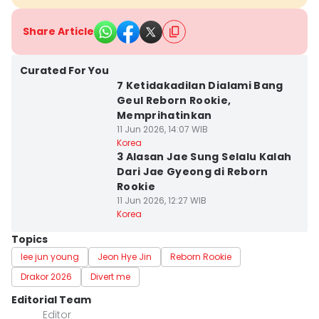
Share Article
Curated For You
7 Ketidakadilan Dialami Bang
Geul Reborn Rookie,
Memprihatinkan
11 Jun 2026, 14:07 WIB
Korea
3 Alasan Jae Sung Selalu Kalah
Dari Jae Gyeong di Reborn
Rookie
11 Jun 2026, 12:27 WIB
Korea
Topics
lee jun young
Jeon Hye Jin
Reborn Rookie
Drakor 2026
Divert me
Editorial Team
Editor