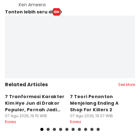
Ken Ameera
Tonton lebih seru di
Related Articles
See More
7 Tranformasi Karakter
7 Teori Penonton
3
Kim Hye Jun di Drakor
Menjelang Ending A
Ja
Populer, Pernah Jadi
Shop For Killers 2
L
Ratu
07 Agu 2026, 19:15 WIB
07 Agu 2026, 19:07 WIB
07
Korea
Korea
Ko