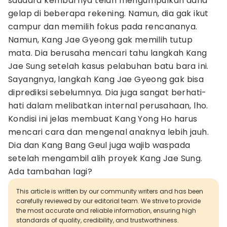
saudara kembarnya telah mengumpulkan dana
gelap di beberapa rekening. Namun, dia gak ikut
campur dan memilih fokus pada rencananya.
Namun, Kang Jae Gyeong gak memilih tutup
mata. Dia berusaha mencari tahu langkah Kang
Jae Sung setelah kasus pelabuhan batu bara ini.
Sayangnya, langkah Kang Jae Gyeong gak bisa
diprediksi sebelumnya. Dia juga sangat berhati-
hati dalam melibatkan internal perusahaan, lho.
Kondisi ini jelas membuat Kang Yong Ho harus
mencari cara dan mengenal anaknya lebih jauh.
Dia dan Kang Bang Geul juga wajib waspada
setelah mengambil alih proyek Kang Jae Sung.
Ada tambahan lagi?
This article is written by our community writers and has been
carefully reviewed by our editorial team. We strive to provide
the most accurate and reliable information, ensuring high
standards of quality, credibility, and trustworthiness.