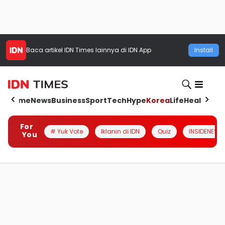
Baca artikel
IDN Times
lainnya di IDN App
Install
Home
News
Business
Sport
Tech
Hype
Korea
Life
Health
Aut
For
# Yuk Vote
Iklanin di IDN
Quiz
INSIDENESIA
You