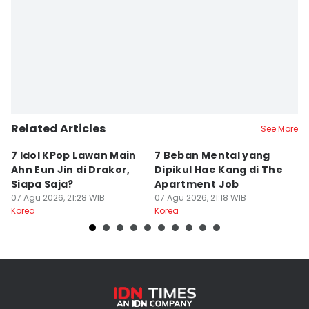
Related Articles
See More
7 Idol KPop Lawan Main
7 Beban Mental yang
7
Ahn Eun Jin di Drakor,
Dipikul Hae Kang di The
K
Siapa Saja?
Apartment Job
T
07 Agu 2026, 21:28 WIB
07 Agu 2026, 21:18 WIB
07
Korea
Korea
Ko