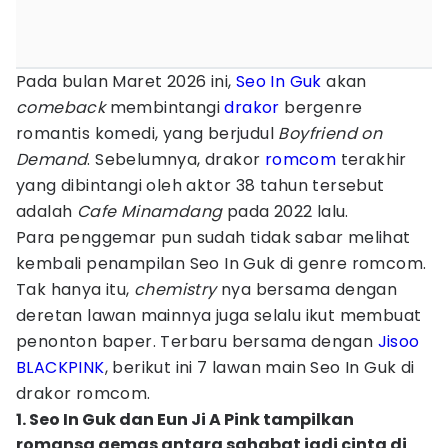
Pada bulan Maret 2026 ini,
Seo In Guk
akan
comeback
membintangi
drakor
bergenre
romantis komedi, yang berjudul
Boyfriend on
Demand
. Sebelumnya, drakor
romcom
terakhir
yang dibintangi oleh aktor 38 tahun tersebut
adalah
Cafe Minamdang
pada 2022 lalu.
Para penggemar pun sudah tidak sabar melihat
kembali penampilan Seo In Guk di genre romcom.
Tak hanya itu,
chemistry
nya bersama dengan
deretan lawan mainnya juga selalu ikut membuat
penonton baper. Terbaru bersama dengan
Jisoo
BLACKPINK
, berikut ini 7 lawan main Seo In Guk di
drakor romcom.
1. Seo In Guk dan Eun Ji A Pink tampilkan
romansa gemas antara sahabat jadi cinta di