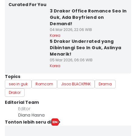
Curated For You
3 Drakor Office Romance Seo In
Guk, Ada Boyfriend on
Demand!
04 Mar 2026, 22:06 WIB
Korea
5 Drakor Underrated yang
Dibintangi Seo In Guk, Aslinya
Menarik!
05 Mar 2026, 06:06 WIB
Korea
Topics
seo in guk
Romcom
Jisoo BLACKPINK
Drama
Drakor
Editorial Team
Editor
Diana Hasna
Tonton lebih seru di