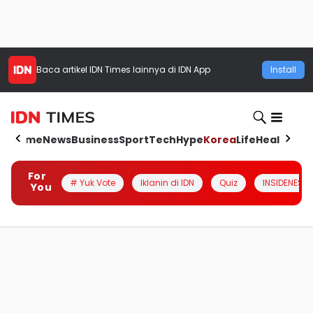
Baca artikel
IDN Times
lainnya di IDN App
Install
Home
News
Business
Sport
Tech
Hype
Korea
Life
Health
Aut
For
# Yuk Vote
Iklanin di IDN
Quiz
INSIDENESIA
You