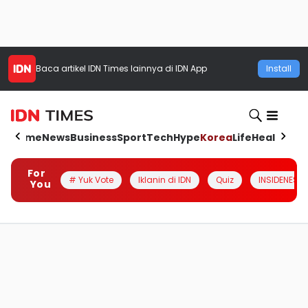
Baca artikel
IDN Times
lainnya di IDN App
Install
Home
News
Business
Sport
Tech
Hype
Korea
Life
Health
Aut
For
# Yuk Vote
Iklanin di IDN
Quiz
INSIDENESIA
You