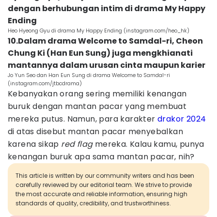
dengan berhubungan intim di drama My Happy
Ending
Heo Hyeong Gyu di drama My Happy Ending (instagram.com/heo_hk)
10.Dalam drama Welcome to Samdal-ri, Cheon
Chung Ki (Han Eun Sung) juga mengkhianati
mantannya dalam urusan cinta maupun karier
Jo Yun Seo dan Han Eun Sung di drama Welcome to Samdal-ri
(instagram.com/jtbcdrama)
Kebanyakan orang sering memiliki kenangan
buruk dengan mantan pacar yang membuat
mereka putus. Namun, para karakter
drakor 2024
di atas disebut mantan pacar menyebalkan
karena sikap
red flag
mereka. Kalau kamu, punya
kenangan buruk apa sama mantan pacar, nih?
This article is written by our community writers and has been
carefully reviewed by our editorial team. We strive to provide
the most accurate and reliable information, ensuring high
standards of quality, credibility, and trustworthiness.