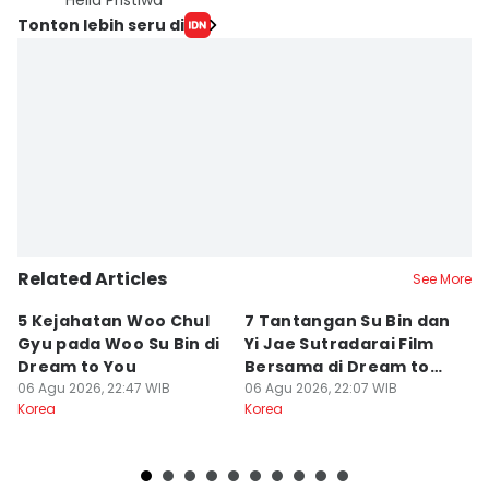
Hella Pristiwa
Tonton lebih seru di
Related Articles
See More
5 Kejahatan Woo Chul
7 Tantangan Su Bin dan
7 
Gyu pada Woo Su Bin di
Yi Jae Sutradarai Film
M
Dream to You
Bersama di Dream to
d
06 Agu 2026, 22:47 WIB
You
06 Agu 2026, 22:07 WIB
06
Korea
Korea
Ko