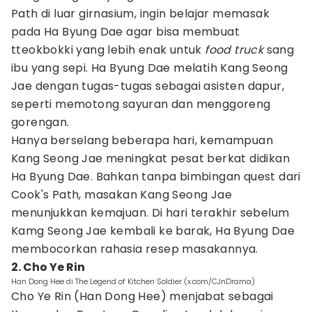
Path di luar girnasium, ingin belajar memasak
pada Ha Byung Dae agar bisa membuat
tteokbokki yang lebih enak untuk
food truck
sang
ibu yang sepi. Ha Byung Dae melatih Kang Seong
Jae dengan tugas-tugas sebagai asisten dapur,
seperti memotong sayuran dan menggoreng
gorengan.
Hanya berselang beberapa hari, kemampuan
Kang Seong Jae meningkat pesat berkat didikan
Ha Byung Dae. Bahkan tanpa bimbingan quest dari
Cook's Path, masakan Kang Seong Jae
menunjukkan kemajuan. Di hari terakhir sebelum
Kamg Seong Jae kembali ke barak, Ha Byung Dae
membocorkan rahasia resep masakannya.
2. Cho Ye Rin
Han Dong Hee di The Legend of Kitchen Soldier (x.com/CJnDrama)
Cho Ye Rin (Han Dong Hee) menjabat sebagai