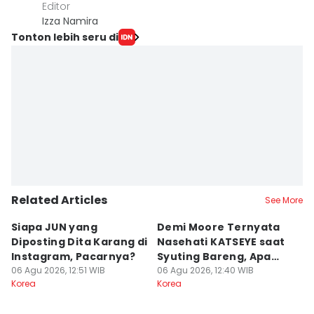
Editor
Izza Namira
Tonton lebih seru di
Related Articles
See More
Siapa JUN yang
Demi Moore Ternyata
7
Diposting Dita Karang di
Nasehati KATSEYE saat
S
Instagram, Pacarnya?
Syuting Bareng, Apa
di
06 Agu 2026, 12:51 WIB
Isinya?
06 Agu 2026, 12:40 WIB
06
Korea
Korea
Ko