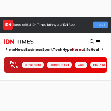
Baca artikel
IDN Times
lainnya di IDN App
Install
Home
News
Business
Sport
Tech
Hype
Korea
Life
Health
Aut
For
# Yuk Vote
Iklanin di IDN
Quiz
INSIDENESIA
You