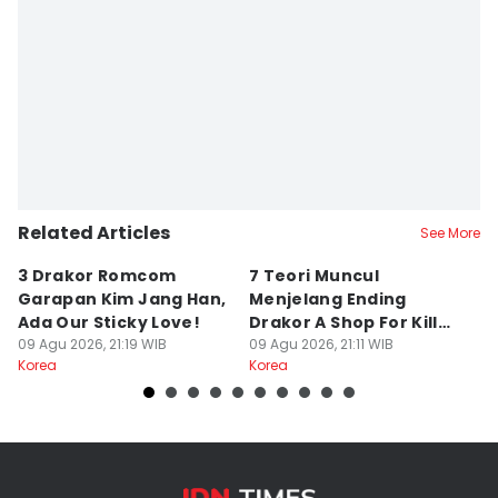
Related Articles
See More
3 Drakor Romcom
7 Teori Muncul
5
Garapan Kim Jang Han,
Menjelang Ending
s
Ada Our Sticky Love!
Drakor A Shop For Killers
U
09 Agu 2026, 21:19 WIB
2
09 Agu 2026, 21:11 WIB
B
09
Korea
Korea
Ko