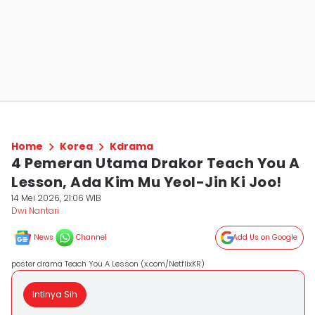
Home
Korea
Kdrama
4 Pemeran Utama Drakor Teach You A
Lesson, Ada Kim Mu Yeol-Jin Ki Joo!
14 Mei 2026, 21:06 WIB
Dwi Nantari
News
Channel
Add Us on Google
poster drama Teach You A Lesson (x.com/NetflixKR)
Intinya Sih