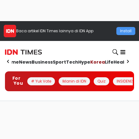
Baca artikel
IDN Times
lainnya di IDN App
Install
Home
News
Business
Sport
Tech
Hype
Korea
Life
Health
Aut
For
# Yuk Vote
Iklanin di IDN
Quiz
INSIDENESIA
You