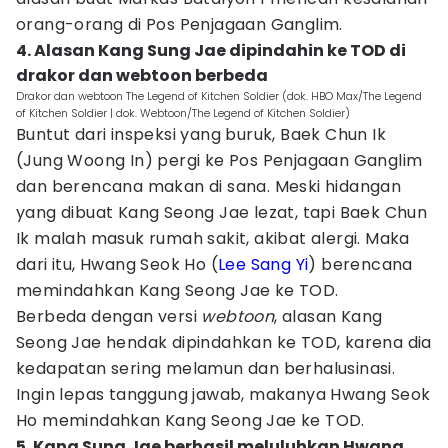
orang-orang di Pos Penjagaan Ganglim.
4. Alasan Kang Sung Jae dipindahin ke TOD di
drakor dan webtoon berbeda
Drakor dan webtoon The Legend of Kitchen Soldier (dok. HBO Max/The Legend
of Kitchen Soldier | dok. Webtoon/The Legend of Kitchen Soldier)
Buntut dari inspeksi yang buruk, Baek Chun Ik
(Jung Woong In) pergi ke Pos Penjagaan Ganglim
dan berencana makan di sana. Meski hidangan
yang dibuat Kang Seong Jae lezat, tapi Baek Chun
Ik malah masuk rumah sakit, akibat alergi. Maka
dari itu, Hwang Seok Ho (
Lee Sang Yi
) berencana
memindahkan Kang Seong Jae ke TOD.
Berbeda dengan versi
webtoon
, alasan Kang
Seong Jae hendak dipindahkan ke TOD, karena dia
kedapatan sering melamun dan berhalusinasi.
Ingin lepas tanggung jawab, makanya Hwang Seok
Ho memindahkan Kang Seong Jae ke TOD.
5. Kang Sung Jae berhasil meluluhkan Hwang