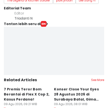
The Legend of Kitchen Soldier
park jihoon
Lee Sang Yi
Editorial Team
Editor
Triadanti N
Tonton lebih seru di
Related Articles
See More
7 Premis Teror Bom
⁠Konser Close Your Eyes
7
Berantai di Flex X Cop 2,
28 Agustus 2026 di
B
Kasus Perdana!
Surabaya Batal, Gimana
B
09 Agu 2026, 09:21 WIB
Jakarta?
09 Agu 2026, 08:01 WIB
B
09