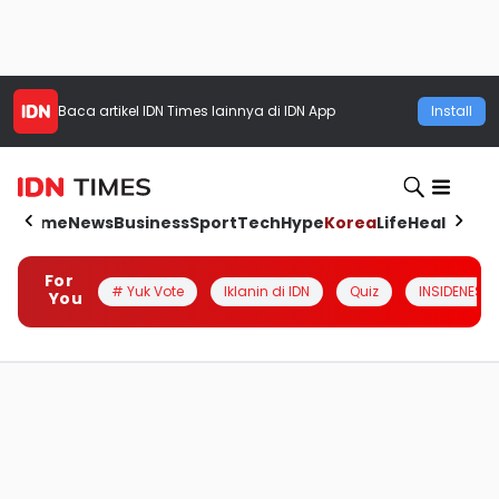
Baca artikel
IDN Times
lainnya di IDN App
Install
Home
News
Business
Sport
Tech
Hype
Korea
Life
Health
Aut
For
# Yuk Vote
Iklanin di IDN
Quiz
INSIDENESIA
You