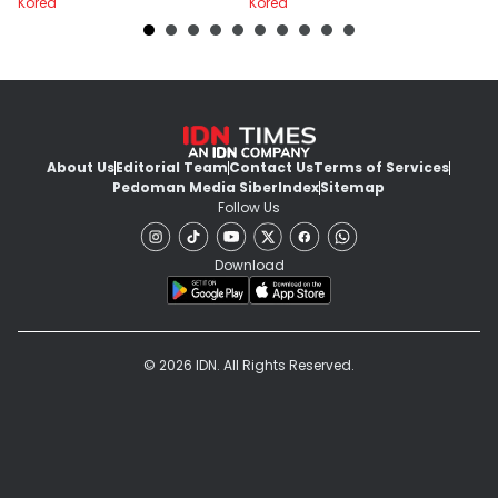
Korea
Korea
Ko
About Us
Editorial Team
Contact Us
Terms of Services
Pedoman Media Siber
Index
Sitemap
Follow Us
Download
© 2026 IDN. All Rights Reserved.