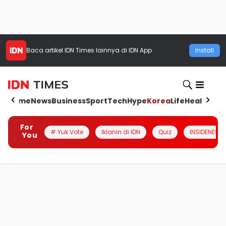
Baca artikel
IDN Times
lainnya di IDN App
Install
Home
News
Business
Sport
Tech
Hype
Korea
Life
Health
Aut
For
# Yuk Vote
Iklanin di IDN
Quiz
INSIDENESIA
You