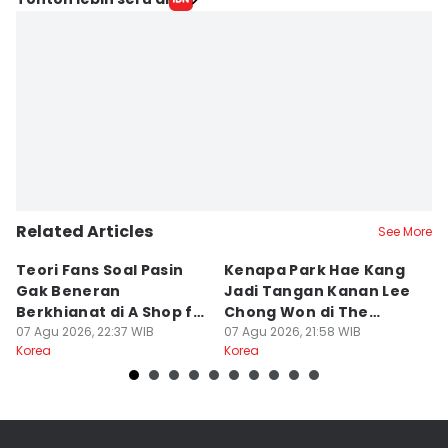
Related Articles
See More
Teori Fans Soal Pasin
Kenapa Park Hae Kang
7
Gak Beneran
Jadi Tangan Kanan Lee
Ah
Berkhianat di A Shop for
Chong Won di The
S
Killers 2
07 Agu 2026, 22:37 WIB
Apartment Job?
07 Agu 2026, 21:58 WIB
07
Korea
Korea
Ko