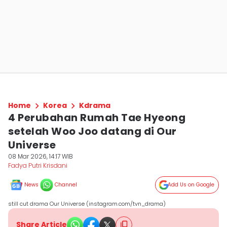
Home
Korea
Kdrama
4 Perubahan Rumah Tae Hyeong
setelah Woo Joo datang di Our
Universe
08 Mar 2026, 14:17 WIB
Fadya Putri Krisdani
News
Channel
Add Us on Google
still cut drama Our Universe (instagram.com/tvn_drama)
Share Article