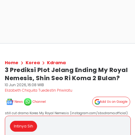
Home
Korea
Kdrama
3 Prediksi Plot Jelang Ending My Royal
Nemesis, Shin Seo Ri Koma 2 Bulan?
10 Jun 2026, 16:08 WIB
Elizabeth Chiquita Tuedestin Priwiratu
News
Channel
Add Us on Google
still cut drama Korea My Royal Nemesis (instagram.com/sbsdrama.official)
Intinya Sih