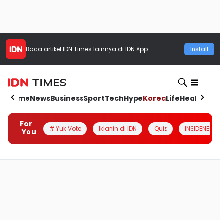
Baca artikel
IDN Times
lainnya di IDN App
Install
Home
News
Business
Sport
Tech
Hype
Korea
Life
Health
Aut
For
# Yuk Vote
Iklanin di IDN
Quiz
INSIDENESIA
You