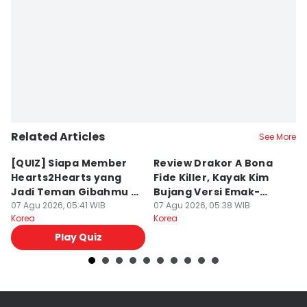
Related Articles
See More
[QUIZ] Siapa Member
Review Drakor A Bona
7
Hearts2Hearts yang
Fide Killer, Kayak Kim
H
Jadi Teman Gibahmu di
Bujang Versi Emak-
En
Kelas?
07 Agu 2026, 05:41 WIB
Emak!
07 Agu 2026, 05:38 WIB
2
07
Korea
Korea
Ko
Play Quiz