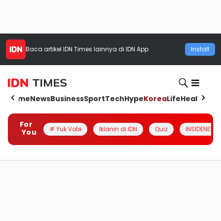
Baca artikel
IDN Times
lainnya di IDN App
Install
Home
News
Business
Sport
Tech
Hype
Korea
Life
Health
Aut
For
# Yuk Vote
Iklanin di IDN
Quiz
INSIDENESIA
You