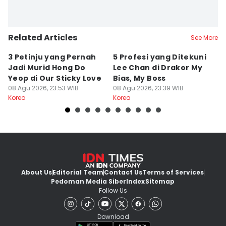
Related Articles
See More
3 Petinju yang Pernah
5 Profesi yang Ditekuni
K
Jadi Murid Hong Do
Lee Chan di Drakor My
B
Yeop di Our Sticky Love
Bias, My Boss
M
08 Agu 2026, 23:53 WIB
08 Agu 2026, 23:39 WIB
fo
08
Korea
Korea
Ko
About Us
Editorial Team
Contact Us
Terms of Services
Pedoman Media Siber
Index
Sitemap
Follow Us
Download