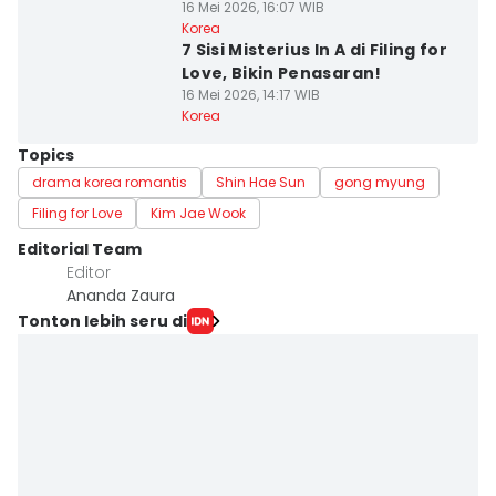
16 Mei 2026, 16:07 WIB
Korea
7 Sisi Misterius In A di Filing for
Love, Bikin Penasaran!
16 Mei 2026, 14:17 WIB
Korea
Topics
drama korea romantis
Shin Hae Sun
gong myung
Filing for Love
Kim Jae Wook
Editorial Team
Editor
Ananda Zaura
Tonton lebih seru di